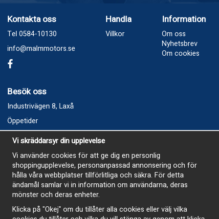
Kontakta oss
Handla
Information
Tel 0584-10130
Villkor
Om oss
Nyhetsbrev
info@malmmotors.se
Om cookies
Besök oss
Industrivägen 8, Laxå
Öppetider
Vecka 32
Vi skräddarsyr din upplevelse
Måndag kl 9-12, kl 13 - 15
Vi använder cookies för att ge dig en personlig
Onsdag kl 9-12, kl 13 - 15
shoppingupplevelse, personanpassad annonsering och för
Tisdag, Tordag och Fredag stängt
hålla våra webbplatser tillförlitliga och säkra. För detta
ändamål samlar vi in information om användarna, deras
E-Handelsbutiken är öppen och paket skickas hela
mönster och deras enheter.
sommaren
Klicka på "Okej" om du tillåter alla cookies eller välj vilka