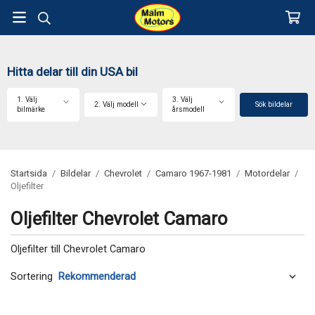
Hitta delar till din USA bil
1. Välj
3. Välj
2. Välj modell
Sök bildelar
bilmärke
årsmodell
Startsida
/
Bildelar
/
Chevrolet
/
Camaro 1967-1981
/
Motordelar
/
Oljefilter
Oljefilter Chevrolet Camaro
Oljefilter till Chevrolet Camaro
Sortering