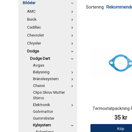
Bildelar
Sortering
AMC
Buick
Cadillac
Chevrolet
Chrysler
Dodge
Dodge Dart
Avgas
Belysning
Bränslesystem
Chassi
Clips Skruv Mutter
Shims
Elektronik
Termostatpackning 
Golvmattor
35 kr
Gummilister
Kylsystem
Köp