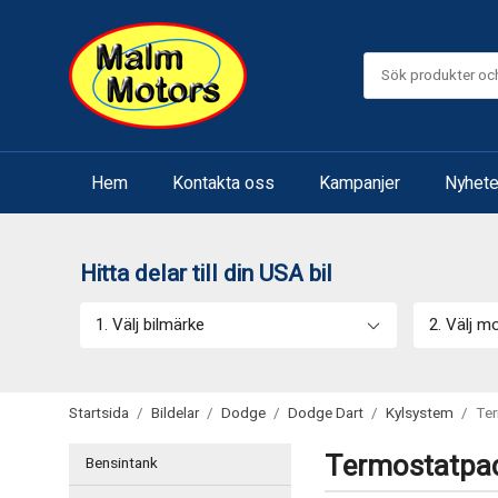
Hem
Kontakta oss
Kampanjer
Nyhete
Hitta delar till din USA bil
1. Välj bilmärke
2. Välj m
Startsida
/
Bildelar
/
Dodge
/
Dodge Dart
/
Kylsystem
/
Te
Termostatpa
Bensintank