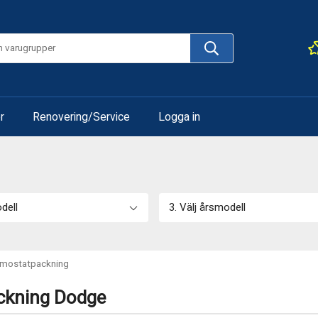
r
Renovering/Service
Logga in
odell
3. Välj årsmodell
rmostatpackning
ckning Dodge