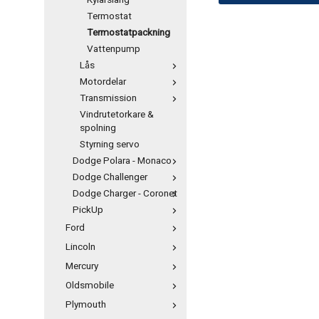
Kylarslang
Termostat
Termostatpackning
Vattenpump
Lås
Motordelar
Transmission
Vindrutetorkare &
spolning
Styrning servo
Dodge Polara - Monaco
Dodge Challenger
Dodge Charger - Coronet
PickUp
Ford
Lincoln
Mercury
Oldsmobile
Plymouth