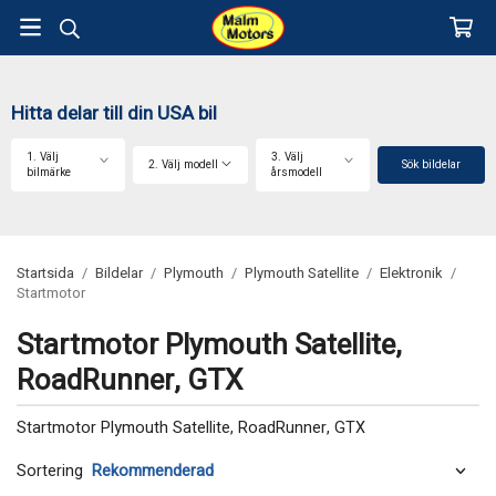
Hitta delar till din USA bil
1. Välj
3. Välj
2. Välj modell
Sök bildelar
bilmärke
årsmodell
Startsida
/
Bildelar
/
Plymouth
/
Plymouth Satellite
/
Elektronik
/
Startmotor
Startmotor Plymouth Satellite,
RoadRunner, GTX
Startmotor Plymouth Satellite, RoadRunner, GTX
Sortering