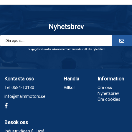
Nyhetsbrev
De uppgifter du matar in kommer endast användas till våra nyhetsbrev.
Kontakta oss
Handla
Information
Tel 0584-10130
Villkor
Om oss
Nyhetsbrev
info@malmmotors.se
Om cookies
Besök oss
Industrivägen 8, Laxå