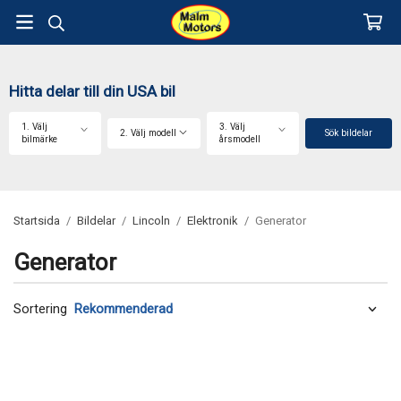
Hitta delar till din USA bil
1. Välj
3. Välj
2. Välj modell
Sök bildelar
bilmärke
årsmodell
Startsida
/
Bildelar
/
Lincoln
/
Elektronik
/
Generator
Generator
Sortering