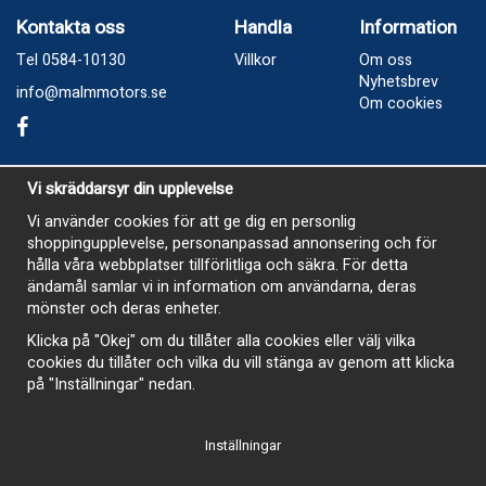
Kontakta oss
Handla
Information
Tel 0584-10130
Villkor
Om oss
Nyhetsbrev
info@malmmotors.se
Om cookies
Besök oss
Vi skräddarsyr din upplevelse
Industrivägen 8, Laxå
Vi använder cookies för att ge dig en personlig
shoppingupplevelse, personanpassad annonsering och för
Öppetider
hålla våra webbplatser tillförlitliga och säkra. För detta
Måndag - Tisdag 13-17
ändamål samlar vi in information om användarna, deras
mönster och deras enheter.
Onsdag Stängt
Klicka på "Okej" om du tillåter alla cookies eller välj vilka
Torsdag 13-17
cookies du tillåter och vilka du vill stänga av genom att klicka
Fredag 13-16
på "Inställningar" nedan.
Inställningar