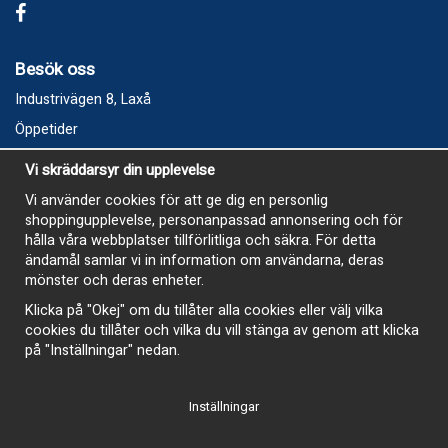
Besök oss
Industrivägen 8, Laxå
Öppetider
Vecka 32
Vi skräddarsyr din upplevelse
Måndag kl 9-12, kl 13 - 15
Vi använder cookies för att ge dig en personlig
Onsdag kl 9-12, kl 13 - 15
shoppingupplevelse, personanpassad annonsering och för
Tisdag, Tordag och Fredag stängt
hålla våra webbplatser tillförlitliga och säkra. För detta
ändamål samlar vi in information om användarna, deras
E-Handelsbutiken är öppen och paket skickas hela
mönster och deras enheter.
sommaren
Klicka på "Okej" om du tillåter alla cookies eller välj vilka
cookies du tillåter och vilka du vill stänga av genom att klicka
på "Inställningar" nedan.
Inställningar
-