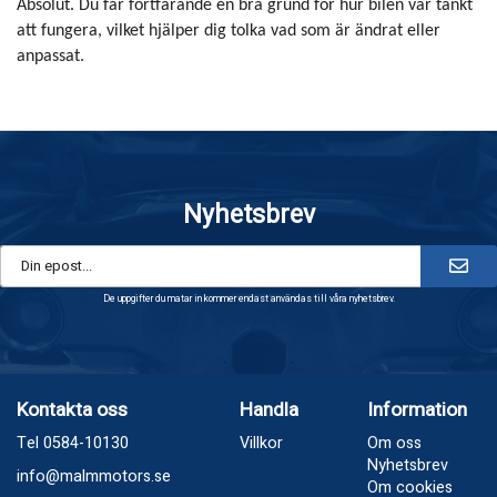
Absolut. Du får fortfarande en bra grund för hur bilen var tänkt
att fungera, vilket hjälper dig tolka vad som är ändrat eller
anpassat.
Nyhetsbrev
De uppgifter du matar in kommer endast användas till våra nyhetsbrev.
Kontakta oss
Handla
Information
Tel 0584-10130
Villkor
Om oss
Nyhetsbrev
info@malmmotors.se
Om cookies