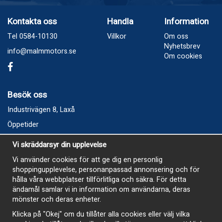
Kontakta oss
Handla
Information
Tel 0584-10130
Villkor
Om oss
Nyhetsbrev
info@malmmotors.se
Om cookies
Besök oss
Industrivägen 8, Laxå
Öppetider
Vecka 32
Vi skräddarsyr din upplevelse
Måndag kl 9-12, kl 13 - 15
Vi använder cookies för att ge dig en personlig
Onsdag kl 9-12, kl 13 - 15
shoppingupplevelse, personanpassad annonsering och för
Tisdag, Tordag och Fredag stängt
hålla våra webbplatser tillförlitliga och säkra. För detta
ändamål samlar vi in information om användarna, deras
E-Handelsbutiken är öppen och paket skickas hela
mönster och deras enheter.
sommaren
Klicka på "Okej" om du tillåter alla cookies eller välj vilka