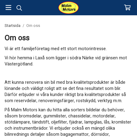
Startsida
/
Om oss
Om oss
Vi är ett familjeföretag med ett stort motorintresse.
Vi hör hemma i Laxå som ligger i södra Närke vid gränsen mot
Västergötland.
Att kunna renovera sin bil med bra kvalitetsprodukter är både
lönande och väldigt roligt att se det fina resultatet som blir.
Därför erbjuder vi våra kunder riktigt bra kvalitetsprodukter så
som reservdelar, renoveringsfärger, rostskydd, verktyg m.m.
På Malm Motors kan du hitta alla sorters bildelar du behöver,
såsom bromsdelar, gummilister, chassidelar, motordelar,
stötdämpare, tändstift, oljefilter, fjädrar, lampglas, lås, kromlister
och instrumentbrädor. Vi erbjuder också en mängd olika
bilinrednings detaljer såsom bagagemattor, dörrsidor,