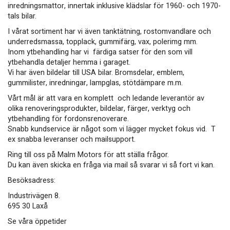
inredningsmattor, innertak inklusive klädslar för 1960- och 1970-
tals bilar.
I vårat sortiment har vi även tanktätning, rostomvandlare och
underredsmassa, topplack, gummifärg, vax, polerimg mm.
Inom ytbehandling har vi färdiga satser för den som vill
ytbehandla detaljer hemma i garaget.
Vi har även bildelar till USA bilar. Bromsdelar, emblem,
gummilister, inredningar, lampglas, stötdämpare m.m.
Vårt mål är att vara en komplett och ledande leverantör av
olika renoveringsprodukter, bildelar, färger, verktyg och
ytbehandling för fordonsrenoverare.
Snabb kundservice är något som vi lägger mycket fokus vid. T
ex snabba leveranser och mailsupport.
Ring till oss på Malm Motors för att ställa frågor.
Du kan även skicka en fråga via mail så svarar vi så fort vi kan.
Besöksadress:
Industrivägen 8.
695 30 Laxå
Se våra öppetider