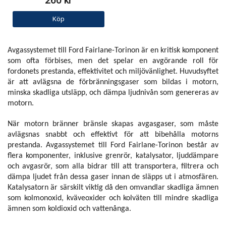
260 kr
Köp
Avgassystemet till Ford Fairlane-Torinon är en kritisk komponent
som ofta förbises, men det spelar en avgörande roll för
fordonets prestanda, effektivitet och miljövänlighet. Huvudsyftet
är att avlägsna de förbränningsgaser som bildas i motorn,
minska skadliga utsläpp, och dämpa ljudnivån som genereras av
motorn.
När motorn bränner bränsle skapas avgasgaser, som måste
avlägsnas snabbt och effektivt för att bibehålla motorns
prestanda. Avgassystemet till Ford Fairlane-Torinon består av
flera komponenter, inklusive grenrör, katalysator, ljuddämpare
och avgasrör, som alla bidrar till att transportera, filtrera och
dämpa ljudet från dessa gaser innan de släpps ut i atmosfären.
Katalysatorn är särskilt viktig då den omvandlar skadliga ämnen
som kolmonoxid, kväveoxider och kolväten till mindre skadliga
ämnen som koldioxid och vattenånga.