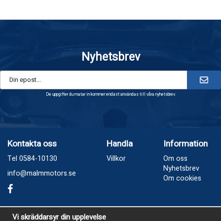
Nyhetsbrev
De uppgifter du matar in kommer endast användas till våra nyhetsbrev.
Kontakta oss
Handla
Information
Tel 0584-10130
Villkor
Om oss
Nyhetsbrev
info@malmmotors.se
Om cookies
Besök oss
Vi skräddarsyr din upplevelse