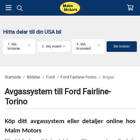
Hitta delar till din USA bil
1. Välj
3. Välj
2. Välj modell
Sök bildelar
bilmärke
årsmodell
Startsida
/
Bildelar
/
Ford
/
Ford Fairlane-Torino
/
Avgas
Avgassystem till Ford Fairline-
Torino
Köp ditt avgassystem eller detaljer online hos
Malm Motors