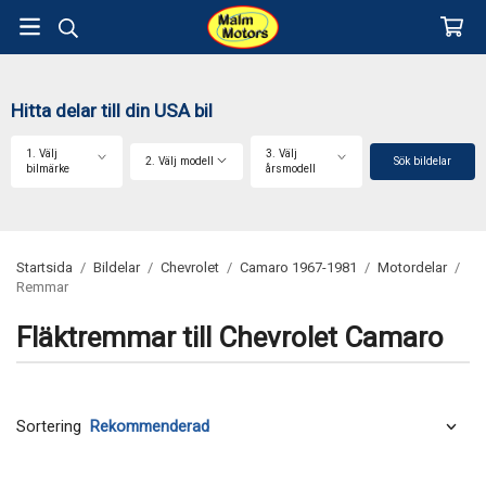
Hitta delar till din USA bil
1. Välj
3. Välj
2. Välj modell
Sök bildelar
bilmärke
årsmodell
Startsida
/
Bildelar
/
Chevrolet
/
Camaro 1967-1981
/
Motordelar
/
Remmar
Fläktremmar till Chevrolet Camaro
Sortering