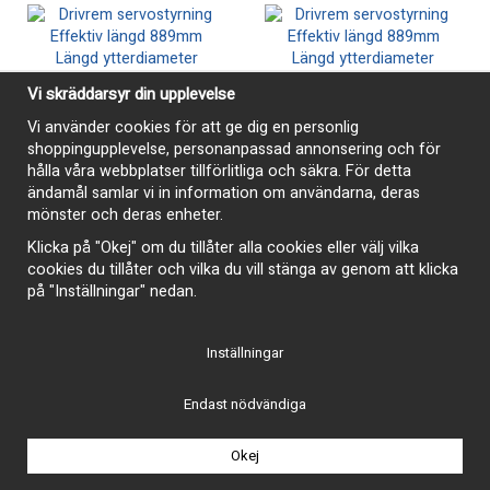
Vi skräddarsyr din upplevelse
Vi använder cookies för att ge dig en personlig
shoppingupplevelse, personanpassad annonsering och för
hålla våra webbplatser tillförlitliga och säkra. För detta
ändamål samlar vi in information om användarna, deras
mönster och deras enheter.
Klicka på "Okej" om du tillåter alla cookies eller välj vilka
cookies du tillåter och vilka du vill stänga av genom att klicka
Driv/fläktrem 7365 927mm
Driv/fläktrem 7355 904mm
på "Inställningar" nedan.
190 kr
190 kr
Inställningar
Köp
Köp
Endast nödvändiga
Okej