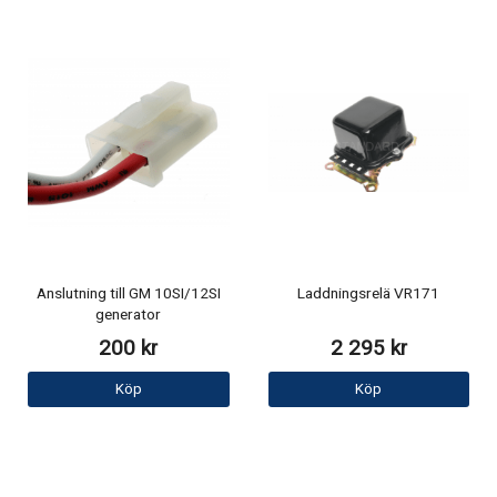
Anslutning till GM 10SI/12SI
Laddningsrelä VR171
generator
200 kr
2 295 kr
Köp
Köp