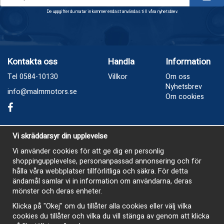
De uppgifter du matar in kommer endast användas till våra nyhetsbrev.
Kontakta oss
Handla
Information
Tel 0584-10130
Villkor
Om oss
Nyhetsbrev
info@malmmotors.se
Om cookies
Besök oss
Vi skräddarsyr din upplevelse
Industrivägen 8, Laxå
Vi använder cookies för att ge dig en personlig
shoppingupplevelse, personanpassad annonsering och för
Öppetider
hålla våra webbplatser tillförlitliga och säkra. För detta
Måndag - Tisdag 13-17
ändamål samlar vi in information om användarna, deras
mönster och deras enheter.
Onsdag Stängt
Klicka på "Okej" om du tillåter alla cookies eller välj vilka
Torsdag 13-17
cookies du tillåter och vilka du vill stänga av genom att klicka