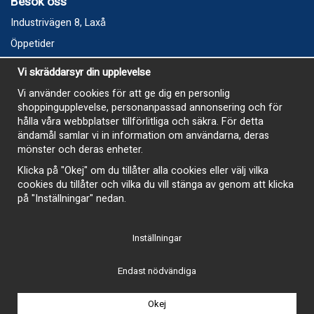
Besök oss
Industrivägen 8, Laxå
Öppetider
Vecka 32
Vi skräddarsyr din upplevelse
Måndag kl 9-12, kl 13 - 15
Vi använder cookies för att ge dig en personlig
Onsdag kl 9-12, kl 13 - 15
shoppingupplevelse, personanpassad annonsering och för
Tisdag, Tordag och Fredag stängt
hålla våra webbplatser tillförlitliga och säkra. För detta
ändamål samlar vi in information om användarna, deras
E-Handelsbutiken är öppen och paket skickas hela
mönster och deras enheter.
sommaren
Klicka på "Okej" om du tillåter alla cookies eller välj vilka
cookies du tillåter och vilka du vill stänga av genom att klicka
på "Inställningar" nedan.
Inställningar
-
Endast nödvändiga
Okej
Drift & produktion:
Wikinggruppen