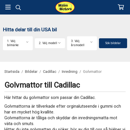
Hitta delar till din USA bil
1. Välj
3. Välj
2. Välj modell
Sök bildelar
bilmärke
årsmodell
Startsida
/
Bildelar
/
Cadillac
/
Inredning
/
Golvmattor
Golvmattor till Cadillac
Här hittar du golvmattor som passar din Cadillac.
Golvmattorna är tillverkade efter orginalutseende i gummi och
har en mycket hög kvallite.
Golvmattorna är tåliga och skyddar din inredningsmatta mot
väta och smuts.
Hittar du inte golvmattan du söker, hör av dig till oss så hjälper vi