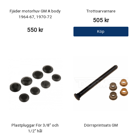
Fjäder motorhuv GM A body
Trottoarvarnare
1964-67, 1970-72
505 kr
550 kr
Köp
Plastpluggar För 3/8" och
Dörrsprintsats GM
1/2" hål