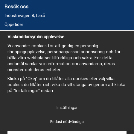
Besök oss
Industrivägen 8, Laxå
Öppetider
Vecka 32
Vi skräddarsyr din upplevelse
Måndag kl 9-12, kl 13 - 15
Vi använder cookies för att ge dig en personlig
Onsdag kl 9-12, kl 13 - 15
shoppingupplevelse, personanpassad annonsering och för
Tisdag, Tordag och Fredag stängt
hålla våra webbplatser tillförlitliga och säkra. För detta
ändamål samlar vi in information om användarna, deras
E-Handelsbutiken är öppen och paket skickas hela
mönster och deras enheter.
sommaren
Klicka på "Okej" om du tillåter alla cookies eller välj vilka
cookies du tillåter och vilka du vill stänga av genom att klicka
på "Inställningar" nedan.
Inställningar
-
Endast nödvändiga