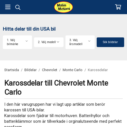
Hitta delar till din USA bil
1. Välj
3. Välj
2. Välj modell
Sök bildelar
bilmärke
årsmodell
Startsida
/
Bildelar
/
Chevrolet
/
Monte Carlo
/
Karossdelar
Karossdelar till Chevrolet Monte
Carlo
I den här varugruppen har vi lagt upp artiklar som berör
karossen till USA-bilar.
Karossdelar som fjädrar till motorhuven. Batterihyllor och
batteriklämmor som är tillverkade i orginalutseende med perfekt