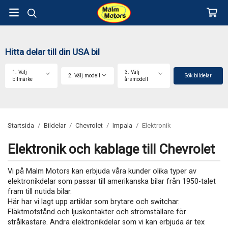
Hitta delar till din USA bil
1. Välj
3. Välj
2. Välj modell
Sök bildelar
bilmärke
årsmodell
Startsida
/
Bildelar
/
Chevrolet
/
Impala
/
Elektronik
Elektronik och kablage till Chevrolet
Vi på Malm Motors kan erbjuda våra kunder olika typer av
elektronikdelar som passar till amerikanska bilar från 1950-talet
fram till nutida bilar.
Här har vi lagt upp artiklar som brytare och switchar.
Fläktmotstånd och ljuskontakter och strömställare för
strålkastare. Andra elektronikdelar som vi kan erbjuda är tex