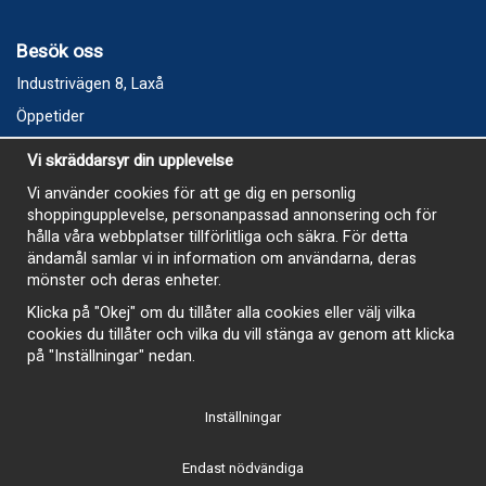
Besök oss
Industrivägen 8, Laxå
Öppetider
Vecka 32
Vi skräddarsyr din upplevelse
Måndag kl 9-12, kl 13 - 15
Vi använder cookies för att ge dig en personlig
Onsdag kl 9-12, kl 13 - 15
shoppingupplevelse, personanpassad annonsering och för
Tisdag, Tordag och Fredag stängt
hålla våra webbplatser tillförlitliga och säkra. För detta
ändamål samlar vi in information om användarna, deras
E-Handelsbutiken är öppen och paket skickas hela
mönster och deras enheter.
sommaren
Klicka på "Okej" om du tillåter alla cookies eller välj vilka
cookies du tillåter och vilka du vill stänga av genom att klicka
på "Inställningar" nedan.
Inställningar
-
Endast nödvändiga