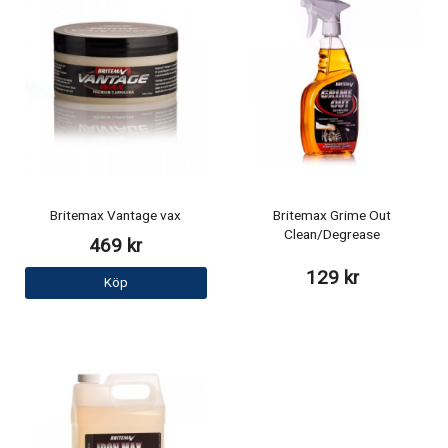
Britemax Vantage vax
Britemax Grime Out
Clean/Degrease
469 kr
129 kr
Köp