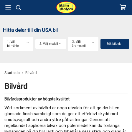
Hitta delar till din USA bil
1. Välj
3. Välj
2. Välj modell
Sök bildelar
bilmärke
årsmodell
Startsida
/
Bilvård
Bilvård
Bilvårdsprodukter av högsta kvalitet
Vårt sortiment av bilvård är noga utvalda för att ge din bil en
glänsade finish samtidigt som de ger ett effektivt skydd mot
smuts,vägsalt och andra yttre påfrästningar. Genom att
regelbundet applicera bilvax och polermedel kan du förlänga
livslängden på din bils lack och bibehålla dess skick och glans år