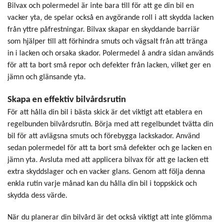
Bilvax och polermedel är inte bara till för att ge din bil en
vacker yta, de spelar också en avgörande roll i att skydda lacken
från yttre påfrestningar. Bilvax skapar en skyddande barriär
som hjälper till att förhindra smuts och vägsalt från att tränga
in i lacken och orsaka skador. Polermedel å andra sidan används
för att ta bort små repor och defekter från lacken, vilket ger en
jämn och glänsande yta.
Skapa en effektiv bilvårdsrutin
För att hålla din bil i bästa skick är det viktigt att etablera en
regelbunden bilvårdsrutin. Börja med att regelbundet tvätta din
bil för att avlägsna smuts och förebygga lackskador. Använd
sedan polermedel för att ta bort små defekter och ge lacken en
jämn yta. Avsluta med att applicera bilvax för att ge lacken ett
extra skyddslager och en vacker glans. Genom att följa denna
enkla rutin varje månad kan du hålla din bil i toppskick och
skydda dess värde.
När du planerar din bilvård är det också viktigt att inte glömma