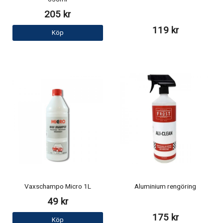
205 kr
119 kr
Köp
Vaxschampo Micro 1L
Aluminium rengöring
49 kr
175 kr
Köp