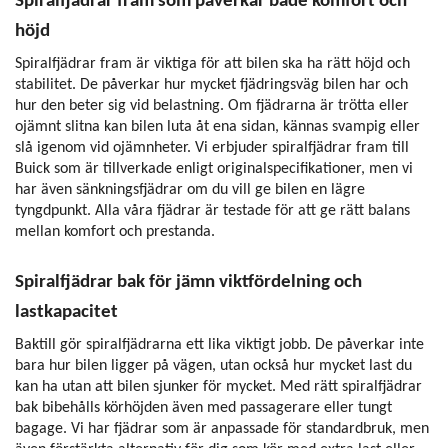
Spiralfjädrar fram som påverkar både komfort och
höjd
Spiralfjädrar fram är viktiga för att bilen ska ha rätt höjd och
stabilitet. De påverkar hur mycket fjädringsväg bilen har och
hur den beter sig vid belastning. Om fjädrarna är trötta eller
ojämnt slitna kan bilen luta åt ena sidan, kännas svampig eller
slå igenom vid ojämnheter. Vi erbjuder spiralfjädrar fram till
Buick som är tillverkade enligt originalspecifikationer, men vi
har även sänkningsfjädrar om du vill ge bilen en lägre
tyngdpunkt. Alla våra fjädrar är testade för att ge rätt balans
mellan komfort och prestanda.
Spiralfjädrar bak för jämn viktfördelning och
lastkapacitet
Baktill gör spiralfjädrarna ett lika viktigt jobb. De påverkar inte
bara hur bilen ligger på vägen, utan också hur mycket last du
kan ha utan att bilen sjunker för mycket. Med rätt spiralfjädrar
bak bibehålls körhöjden även med passagerare eller tungt
bagage. Vi har fjädrar som är anpassade för standardbruk, men