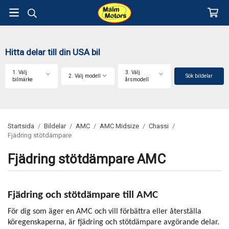
Hitta delar till din USA bil
1. Välj
3. Välj
2. Välj modell
Sök bildelar
bilmärke
årsmodell
Startsida
/
Bildelar
/
AMC
/
AMC Midsize
/
Chassi
/
Fjädring stötdämpare
Fjädring stötdämpare AMC
Fjädring och stötdämpare till AMC
För dig som äger en AMC och vill förbättra eller återställa
köregenskaperna, är fjädring och stötdämpare avgörande delar.