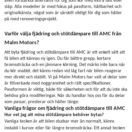
även förstärkta alternativ för dig som kör med extra last eller
släp. Alla modeller är med fokus på passform, hållbarhet och
originalkänsla, något som är särskilt viktigt för dig som håller
på med renoveringsprojekt.
Varför välja fjädring och stötdämpare till AMC från
Malm Motors?
Att byta fjädring och stötdämpare till AMC är ett enkelt sätt att
få bilen att kännas ny igen. Du får bättre grepp, kortare
bromssträcka och en jämnare körning. Det märks inte bara när
du kör snabbt, det känns redan vid låg fart när bilen reagerar
mer direkt och stabilt. Vi på Malm Motors har valt ut delar som
är tillverkade med noggrannhet och rätt specifikationer.
Passformen är viktig, både för säkerheten och för att du inte ska
behöva göra modifieringar. När du handlar hos oss får du delar
som passar, presterar och håller länge.
Vanliga frågor om fjädring och stötdämpare till AMC
Hur vet jag att mina stötdämpare behöver bytas?
Vanliga tecken är att bilen studsar mer än normalt, känns
instabil i kurvor eller får längre bromssträcka. Ett annat tecken