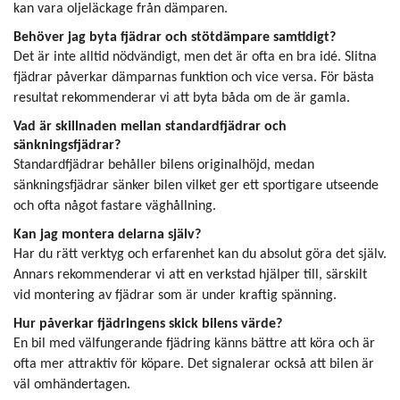
kan vara oljeläckage från dämparen.
Behöver jag byta fjädrar och stötdämpare samtidigt?
Det är inte alltid nödvändigt, men det är ofta en bra idé. Slitna
fjädrar påverkar dämparnas funktion och vice versa. För bästa
resultat rekommenderar vi att byta båda om de är gamla.
Vad är skillnaden mellan standardfjädrar och
sänkningsfjädrar?
Standardfjädrar behåller bilens originalhöjd, medan
sänkningsfjädrar sänker bilen vilket ger ett sportigare utseende
och ofta något fastare väghållning.
Kan jag montera delarna själv?
Har du rätt verktyg och erfarenhet kan du absolut göra det själv.
Annars rekommenderar vi att en verkstad hjälper till, särskilt
vid montering av fjädrar som är under kraftig spänning.
Hur påverkar fjädringens skick bilens värde?
En bil med välfungerande fjädring känns bättre att köra och är
ofta mer attraktiv för köpare. Det signalerar också att bilen är
väl omhändertagen.