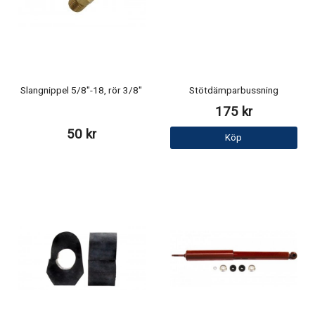
Slangnippel 5/8"-18, rör 3/8"
Stötdämparbussning
175 kr
50 kr
Köp