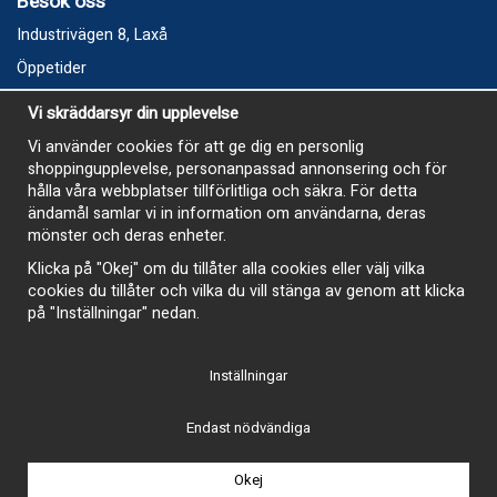
Besök oss
Industrivägen 8, Laxå
Öppetider
Vecka 32
Vi skräddarsyr din upplevelse
Måndag kl 9-12, kl 13 - 15
Vi använder cookies för att ge dig en personlig
Onsdag kl 9-12, kl 13 - 15
shoppingupplevelse, personanpassad annonsering och för
Tisdag, Tordag och Fredag stängt
hålla våra webbplatser tillförlitliga och säkra. För detta
ändamål samlar vi in information om användarna, deras
E-Handelsbutiken är öppen och paket skickas hela
mönster och deras enheter.
sommaren
Klicka på "Okej" om du tillåter alla cookies eller välj vilka
cookies du tillåter och vilka du vill stänga av genom att klicka
på "Inställningar" nedan.
Inställningar
-
Endast nödvändiga
Okej
Drift & produktion:
Wikinggruppen