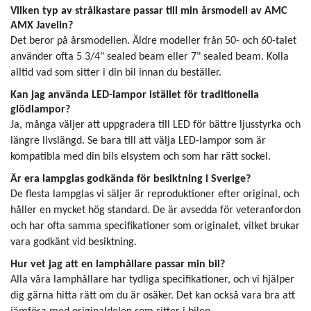
Vilken typ av strålkastare passar till min årsmodell av AMC
AMX Javelin?
Det beror på årsmodellen. Äldre modeller från 50- och 60-talet
använder ofta 5 3/4" sealed beam eller 7" sealed beam. Kolla
alltid vad som sitter i din bil innan du beställer.
Kan jag använda LED-lampor istället för traditionella
glödlampor?
Ja, många väljer att uppgradera till LED för bättre ljusstyrka och
längre livslängd. Se bara till att välja LED-lampor som är
kompatibla med din bils elsystem och som har rätt sockel.
Är era lampglas godkända för besiktning i Sverige?
De flesta lampglas vi säljer är reproduktioner efter original, och
håller en mycket hög standard. De är avsedda för veteranfordon
och har ofta samma specifikationer som originalet, vilket brukar
vara godkänt vid besiktning.
Hur vet jag att en lamphållare passar min bil?
Alla våra lamphållare har tydliga specifikationer, och vi hjälper
dig gärna hitta rätt om du är osäker. Det kan också vara bra att