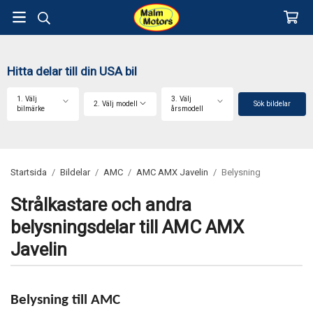
Hitta delar till din USA bil
1. Välj
3. Välj
2. Välj modell
Sök bildelar
bilmärke
årsmodell
Startsida
/
Bildelar
/
AMC
/
AMC AMX Javelin
/
Belysning
Strålkastare och andra
belysningsdelar till AMC AMX
Javelin
Belysning till AMC