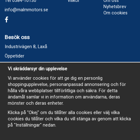
Tel 0584-10130
Villkor
Om oss
Nyhetsbrev
info@malmmotors.se
Om cookies
Besök oss
Industrivägen 8, Laxå
Öppetider
Vecka 32
Vi skräddarsyr din upplevelse
Måndag kl 9-12, kl 13 - 15
Vi använder cookies för att ge dig en personlig
Onsdag kl 9-12, kl 13 - 15
shoppingupplevelse, personanpassad annonsering och för
Tisdag, Tordag och Fredag stängt
hålla våra webbplatser tillförlitliga och säkra. För detta
ändamål samlar vi in information om användarna, deras
E-Handelsbutiken är öppen och paket skickas hela
mönster och deras enheter.
sommaren
Klicka på "Okej" om du tillåter alla cookies eller välj vilka
cookies du tillåter och vilka du vill stänga av genom att klicka
på "Inställningar" nedan.