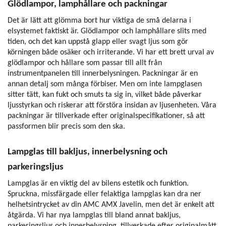
Glödlampor, lamphållare och packningar
Det är lätt att glömma bort hur viktiga de små delarna i
elsystemet faktiskt är. Glödlampor och lamphållare slits med
tiden, och det kan uppstå glapp eller svagt ljus som gör
körningen både osäker och irriterande. Vi har ett brett urval av
glödlampor och hållare som passar till allt från
instrumentpanelen till innerbelysningen. Packningar är en
annan detalj som många förbiser. Men om inte lampglasen
sitter tätt, kan fukt och smuts ta sig in, vilket både påverkar
ljusstyrkan och riskerar att förstöra insidan av ljusenheten. Våra
packningar är tillverkade efter originalspecifikationer, så att
passformen blir precis som den ska.
Lampglas till bakljus, innerbelysning och
parkeringsljus
Lampglas är en viktig del av bilens estetik och funktion.
Spruckna, missfärgade eller felaktiga lampglas kan dra ner
helhetsintrycket av din AMC AMX Javelin, men det är enkelt att
åtgärda. Vi har nya lampglas till bland annat bakljus,
parkeringsljus och innerbelysning, tillverkade efter originalmått