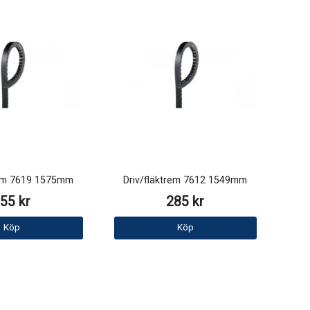
rem 7619 1575mm
Driv/fläktrem 7612 1549mm
55 kr
285 kr
Köp
Köp