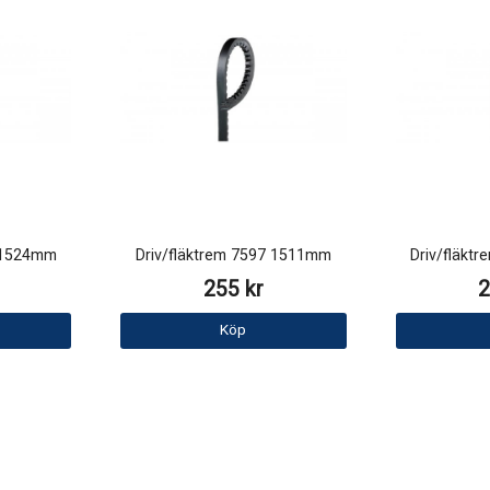
3 1524mm
Driv/fläktrem 7597 1511mm
Driv/fläkt
255 kr
2
Köp