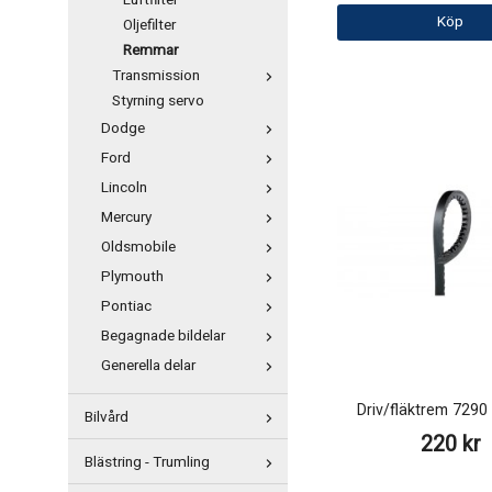
Luftfilter
Köp
Oljefilter
Remmar
Transmission
Styrning servo
Dodge
Ford
Lincoln
Mercury
Oldsmobile
Plymouth
Pontiac
Begagnade bildelar
Generella delar
Driv/fläktrem 729
Bilvård
220 kr
Blästring - Trumling