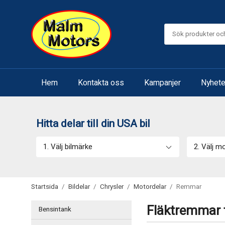
Hem
Kontakta oss
Kampanjer
Nyhete
Hitta delar till din USA bil
1. Välj bilmärke
2. Välj m
Startsida
/
Bildelar
/
Chrysler
/
Motordelar
/
Remmar
Fläktremmar t
Bensintank