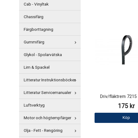
Cab - Vinyltak
Chassifärg
Färgborttagning
Gummifärg
Glykol - Spolarvätska
Lim & Spackel
Litteratur Instruktionsböcker
Litteratur Servicemanualer
Driv/fläktrem 721
175 kr
Luftverktyg
Köp
Motor och högtempfärger
Olja - Fett - Rengöring