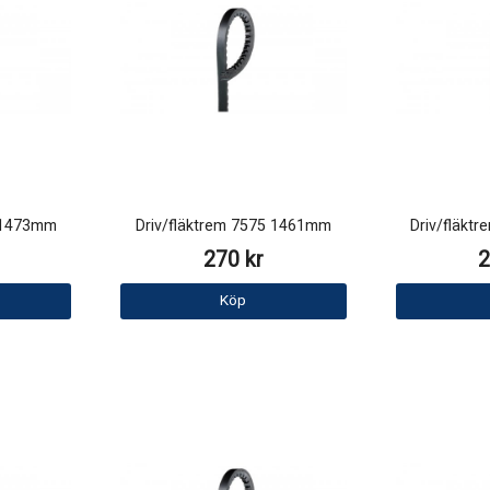
5 1473mm
Driv/fläktrem 7575 1461mm
Driv/fläkt
270 kr
2
Köp