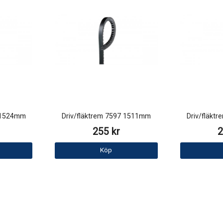
3 1524mm
Driv/fläktrem 7597 1511mm
Driv/fläkt
255 kr
2
Köp