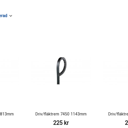
0 813mm
Driv/fläktrem 7450 1143mm
Driv/fläk
225 kr
2