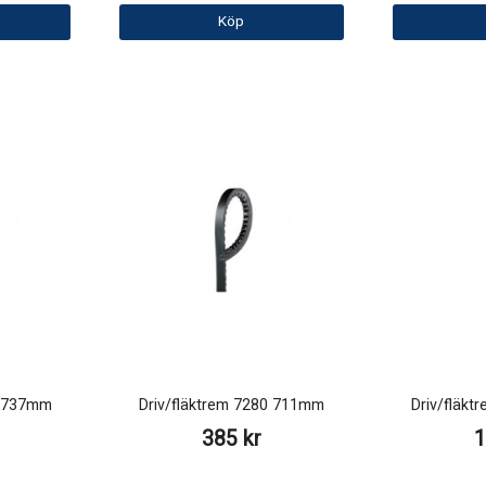
Köp
0 737mm
Driv/fläktrem 7280 711mm
Driv/fläk
385 kr
1