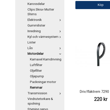
Karossdelar
Köp
Clips Skruv Mutter
Shims
Elektronik
Gummilister
Inredning
Kyl och värmesystem
Lister
Lås
Motordelar
Kamaxel Kamdrivning
Luftfilter
Oljefilter
Oljepump
Packningar motor
Remmar
Driv/fläktrem 729
Transmission
220 kr
Vindrutetorkare &
spolning
Styrning servo