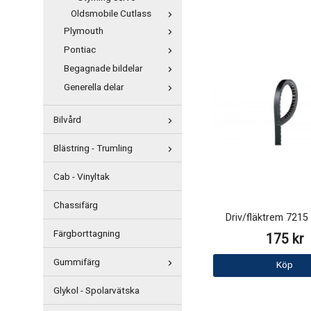
Oldsmobile Cutlass
Plymouth
Pontiac
Begagnade bildelar
Generella delar
Bilvård
Blästring - Trumling
Cab - Vinyltak
Chassifärg
Driv/fläktrem 721
Färgborttagning
175 kr
Gummifärg
Köp
Glykol - Spolarvätska