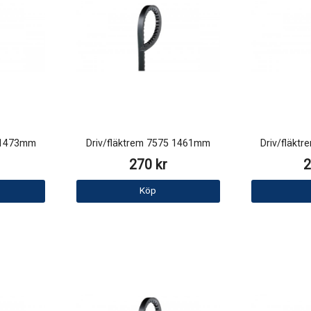
5 1473mm
Driv/fläktrem 7575 1461mm
Driv/fläkt
270 kr
2
Köp