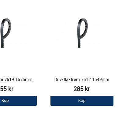
rem 7619 1575mm
Driv/fläktrem 7612 1549mm
55 kr
285 kr
Köp
Köp