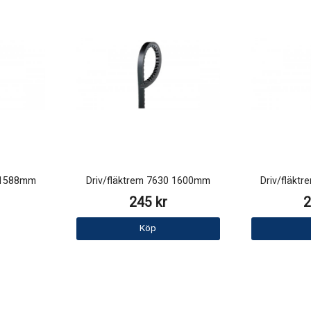
5 1588mm
Driv/fläktrem 7630 1600mm
Driv/fläkt
245 kr
2
Köp