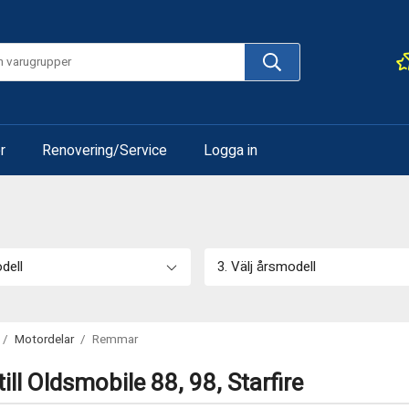
r
Renovering/Service
Logga in
odell
3. Välj årsmodell
/
Motordelar
/
Remmar
ll Oldsmobile 88, 98, Starfire