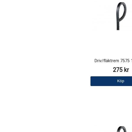
Driv/fläktrem 757
275 kr
Köp