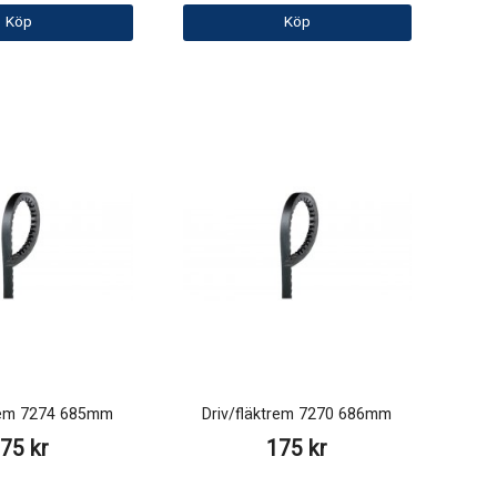
Köp
Köp
trem 7274 685mm
Driv/fläktrem 7270 686mm
75 kr
175 kr