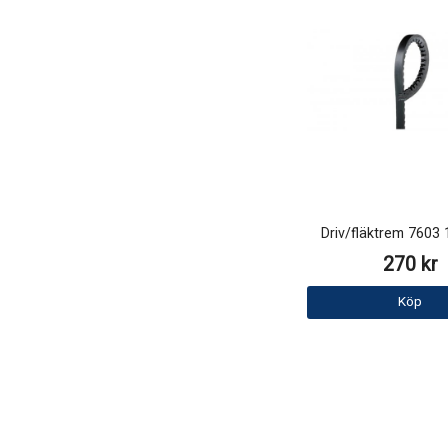
Driv/fläktrem 760
270 kr
Köp