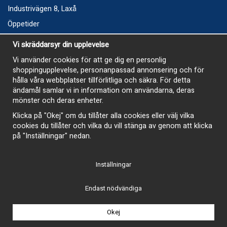
Industrivägen 8, Laxå
Öppetider
Vecka 32
Vi skräddarsyr din upplevelse
Måndag kl 9-12, kl 13 - 15
Vi använder cookies för att ge dig en personlig
Onsdag kl 9-12, kl 13 - 15
shoppingupplevelse, personanpassad annonsering och för
Tisdag, Tordag och Fredag stängt
hålla våra webbplatser tillförlitliga och säkra. För detta
ändamål samlar vi in information om användarna, deras
E-Handelsbutiken är öppen och paket skickas hela
mönster och deras enheter.
sommaren
Klicka på "Okej" om du tillåter alla cookies eller välj vilka
cookies du tillåter och vilka du vill stänga av genom att klicka
på "Inställningar" nedan.
Inställningar
-
Endast nödvändiga
Okej
Drift & produktion:
Wikinggruppen