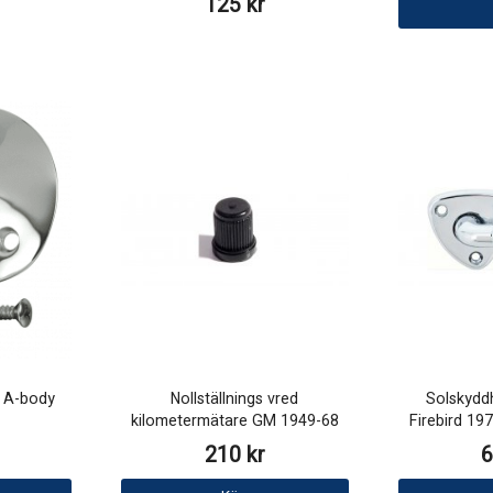
125 kr
 A-body
Nollställnings vred
Solskydd
kilometermätare GM 1949-68
Firebird 19
210 kr
6