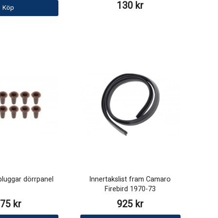
130 kr
Köp
luggar dörrpanel
Innertakslist fram Camaro
Firebird 1970-73
75 kr
925 kr