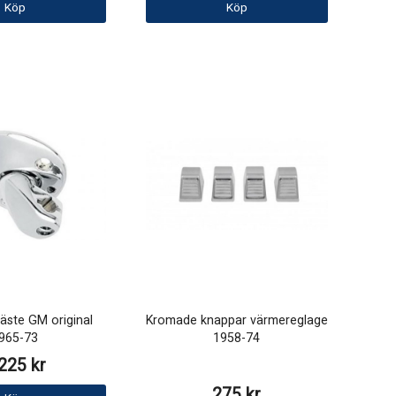
Köp
Köp
äste GM original
Kromade knappar värmereglage
965-73
1958-74
225 kr
275 kr