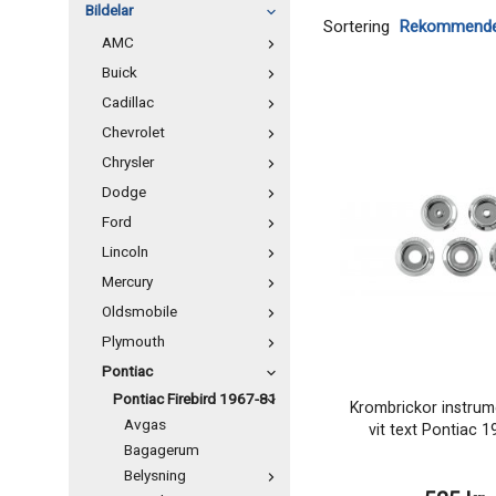
Bildelar
Sortering
AMC
Buick
Cadillac
Chevrolet
Chrysler
Dodge
Ford
Lincoln
Mercury
Oldsmobile
Plymouth
Pontiac
Pontiac Firebird 1967-81
Krombrickor instru
Avgas
vit text Pontiac 
Bagagerum
Belysning