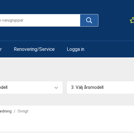
r
Renovering/Service
Logga in
odell
3. Välj årsmodell
redning
/
Övrigt