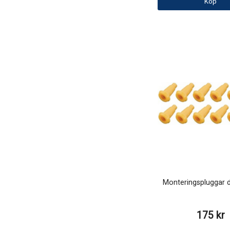
Köp
Monteringspluggar 
175 kr