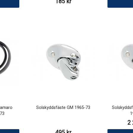
185 kr
 Camaro
Solskyddsfäste GM 1965-73
Solskyddsf
-73
1
2 
495 kr