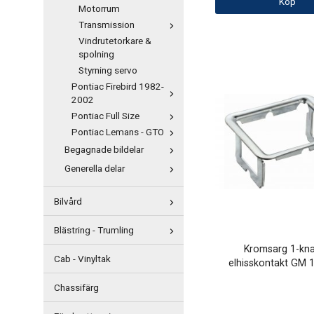
Köp
Motorrum
Transmission
Vindrutetorkare &
spolning
Styrning servo
Pontiac Firebird 1982-
2002
Pontiac Full Size
Pontiac Lemans - GTO
Begagnade bildelar
Generella delar
Bilvård
Blästring - Trumling
Kromsarg 1-kn
Cab - Vinyltak
elhisskontakt GM 
Chassifärg