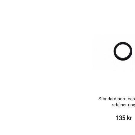
Standard horn cap
retainer rin
135 kr