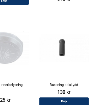
Köp
innerbelysning
Bussning solskydd
130 kr
25 kr
Köp