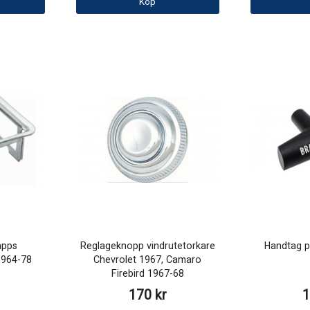
Köp
apps
Reglageknopp vindrutetorkare
Handtag p
1964-78
Chevrolet 1967, Camaro
Firebird 1967-68
170 kr
1