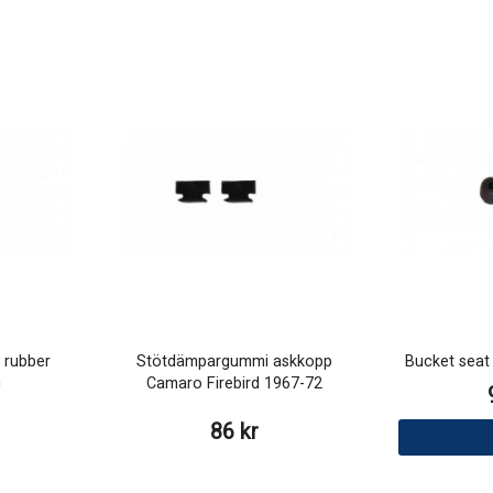
 rubber
Stötdämpargummi askkopp
Bucket seat
g
Camaro Firebird 1967-72
86 kr