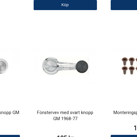
Köp
 knopp GM
Fönstervev med svart knopp
Monteringsp
GM 1968-77
1