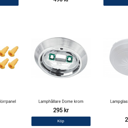
dörrpanel
Lamphållare Dome krom
Lampglas 
295 kr
2
Köp