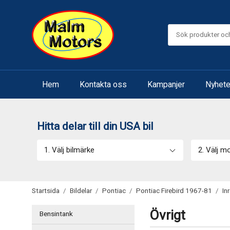
Hem
Kontakta oss
Kampanjer
Nyhete
Hitta delar till din USA bil
1. Välj bilmärke
2. Välj m
Startsida
/
Bildelar
/
Pontiac
/
Pontiac Firebird 1967-81
/
In
Övrigt
Bensintank