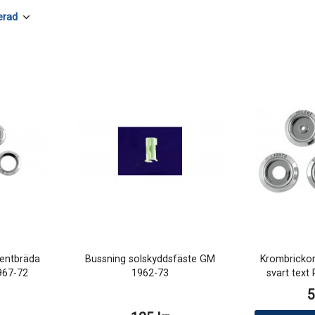
mentbräda
Bussning solskyddsfäste GM
Krombrickor
1967-72
1962-73
svart text
5