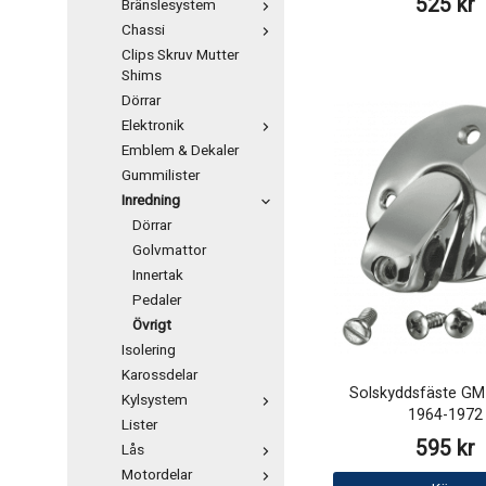
525 kr
Bränslesystem
Chassi
Clips Skruv Mutter
Shims
Dörrar
Elektronik
Emblem & Dekaler
Gummilister
Inredning
Dörrar
Golvmattor
Innertak
Pedaler
Övrigt
Isolering
Karossdelar
Solskyddsfäste GM
Kylsystem
1964-1972
Lister
595 kr
Lås
Motordelar