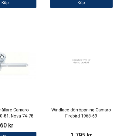
Köp
Köp
hållare Camaro
Windlace dörröppning Camaro
70-81, Nova 74-78
Firebird 1968-69
60 kr
1 795 kr