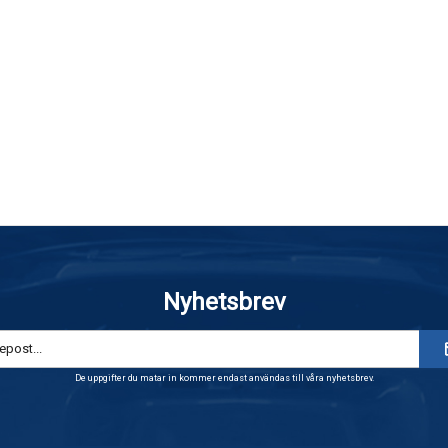
Nyhetsbrev
De uppgifter du matar in kommer endast användas till våra nyhetsbrev.