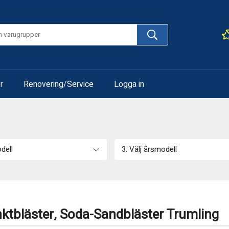
r
Renovering/Service
Logga in
odell
3. Välj årsmodell
nktbläster, Soda-Sandbläster Trumling