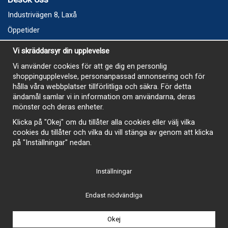
Industrivägen 8, Laxå
Öppetider
Vecka 32
Vi skräddarsyr din upplevelse
Måndag kl 9-12, kl 13 - 15
Vi använder cookies för att ge dig en personlig
Onsdag kl 9-12, kl 13 - 15
shoppingupplevelse, personanpassad annonsering och för
Tisdag, Tordag och Fredag stängt
hålla våra webbplatser tillförlitliga och säkra. För detta
ändamål samlar vi in information om användarna, deras
E-Handelsbutiken är öppen och paket skickas hela
mönster och deras enheter.
sommaren
Klicka på "Okej" om du tillåter alla cookies eller välj vilka
cookies du tillåter och vilka du vill stänga av genom att klicka
på "Inställningar" nedan.
Inställningar
-
Endast nödvändiga
Okej
Drift & produktion:
Wikinggruppen