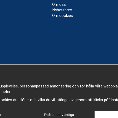
Om oss
Nyhetsbrev
Om cookies
upplevelse, personanpassad annonsering och för hålla våra webbplatser
heter.
a cookies du tillåter och vilka du vill stänga av genom att klicka på "Ins
r
Endast nödvändiga