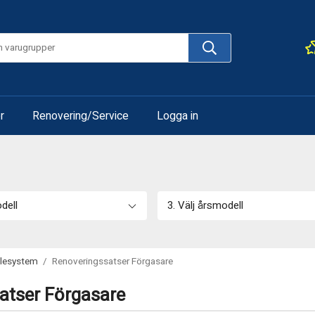
r
Renovering/Service
Logga in
odell
3. Välj årsmodell
slesystem
/
Renoveringssatser Förgasare
atser Förgasare