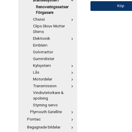
Bränslesystem
Köp
Renoveringssatser
Förgasare
Chassi
Clips Skruv Mutter
Shims
Elektronik
Emblem
Golvmattor
Gummilister
Kylsystem
Lås
Motordelar
Transmission
Vindrutetorkare &
spolning
Styrning servo
Plymouth Satellite
Pontiac
Begagnade bildelar