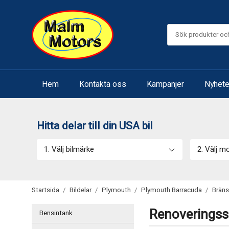
Hem
Kontakta oss
Kampanjer
Nyhete
Hitta delar till din USA bil
1. Välj bilmärke
2. Välj m
Startsida
/
Bildelar
/
Plymouth
/
Plymouth Barracuda
/
Brän
Renoveringss
Bensintank