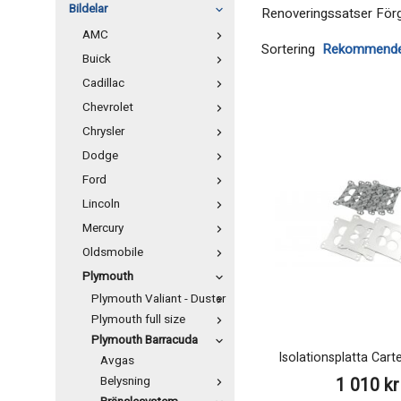
Bildelar
Renoveringssatser För
AMC
Sortering
Buick
Cadillac
Chevrolet
Chrysler
Dodge
Ford
Lincoln
Mercury
Oldsmobile
Plymouth
Plymouth Valiant - Duster
Plymouth full size
Plymouth Barracuda
Isolationsplatta Carte
Avgas
Belysning
1 010 kr