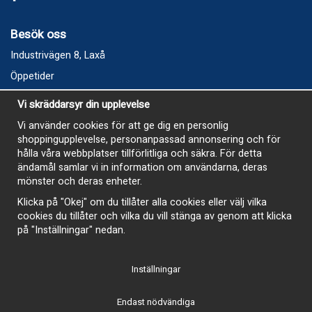
Besök oss
Industrivägen 8, Laxå
Öppetider
Vecka 32
Vi skräddarsyr din upplevelse
Måndag kl 9-12, kl 13 - 15
Vi använder cookies för att ge dig en personlig
Onsdag kl 9-12, kl 13 - 15
shoppingupplevelse, personanpassad annonsering och för
Tisdag, Tordag och Fredag stängt
hålla våra webbplatser tillförlitliga och säkra. För detta
ändamål samlar vi in information om användarna, deras
E-Handelsbutiken är öppen och paket skickas hela
mönster och deras enheter.
sommaren
Klicka på "Okej" om du tillåter alla cookies eller välj vilka
cookies du tillåter och vilka du vill stänga av genom att klicka
på "Inställningar" nedan.
Inställningar
-
Endast nödvändiga