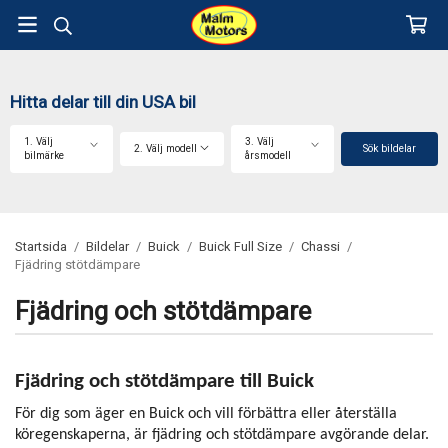
Hitta delar till din USA bil
1. Välj
3. Välj
2. Välj modell
Sök bildelar
bilmärke
årsmodell
Startsida
/
Bildelar
/
Buick
/
Buick Full Size
/
Chassi
/
Fjädring stötdämpare
Fjädring och stötdämpare
Fjädring och stötdämpare till
Buick
För dig som äger en Buick och vill förbättra eller återställa
köregenskaperna, är fjädring och stötdämpare avgörande delar.