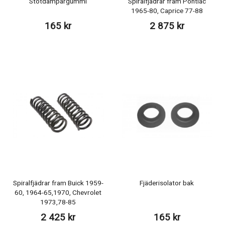
Stötdämpargummi
Spiralfjädrar fram Pontiac
1965-80, Caprice 77-88
165 kr
2 875 kr
Spiralfjädrar fram Buick 1959-
Fjäderisolator bak
60, 1964-65,1970, Chevrolet
1973,78-85
2 425 kr
165 kr