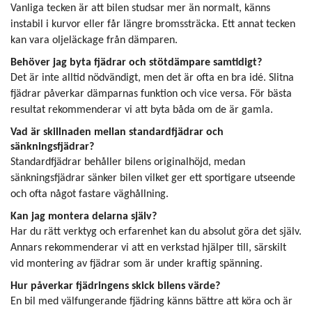
Vanliga tecken är att bilen studsar mer än normalt, känns
instabil i kurvor eller får längre bromssträcka. Ett annat tecken
kan vara oljeläckage från dämparen.
Behöver jag byta fjädrar och stötdämpare samtidigt?
Det är inte alltid nödvändigt, men det är ofta en bra idé. Slitna
fjädrar påverkar dämparnas funktion och vice versa. För bästa
resultat rekommenderar vi att byta båda om de är gamla.
Vad är skillnaden mellan standardfjädrar och
sänkningsfjädrar?
Standardfjädrar behåller bilens originalhöjd, medan
sänkningsfjädrar sänker bilen vilket ger ett sportigare utseende
och ofta något fastare väghållning.
Kan jag montera delarna själv?
Har du rätt verktyg och erfarenhet kan du absolut göra det själv.
Annars rekommenderar vi att en verkstad hjälper till, särskilt
vid montering av fjädrar som är under kraftig spänning.
Hur påverkar fjädringens skick bilens värde?
En bil med välfungerande fjädring känns bättre att köra och är