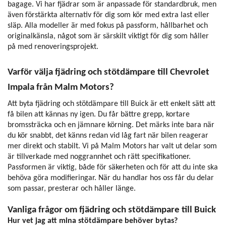
bagage. Vi har fjädrar som är anpassade för standardbruk, men
även förstärkta alternativ för dig som kör med extra last eller
släp. Alla modeller är med fokus på passform, hållbarhet och
originalkänsla, något som är särskilt viktigt för dig som håller
på med renoveringsprojekt.
Varför välja fjädring och stötdämpare till Chevrolet
Impala från Malm Motors?
Att byta fjädring och stötdämpare till Buick är ett enkelt sätt att
få bilen att kännas ny igen. Du får bättre grepp, kortare
bromssträcka och en jämnare körning. Det märks inte bara när
du kör snabbt, det känns redan vid låg fart när bilen reagerar
mer direkt och stabilt. Vi på Malm Motors har valt ut delar som
är tillverkade med noggrannhet och rätt specifikationer.
Passformen är viktig, både för säkerheten och för att du inte ska
behöva göra modifieringar. När du handlar hos oss får du delar
som passar, presterar och håller länge.
Vanliga frågor om fjädring och stötdämpare till Buick
Hur vet jag att mina stötdämpare behöver bytas?