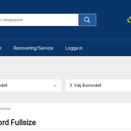
r
Renovering/Service
Logga in
odell
3. Välj årsmodell
tmotor
rd Fullsize