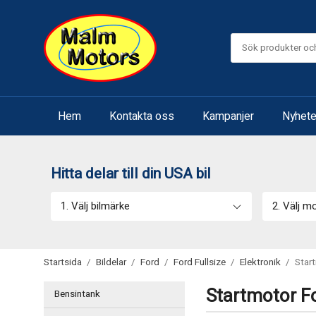
Hem
Kontakta oss
Kampanjer
Nyhete
Hitta delar till din USA bil
1. Välj bilmärke
2. Välj m
Startsida
/
Bildelar
/
Ford
/
Ford Fullsize
/
Elektronik
/
Star
Startmotor Fo
Bensintank