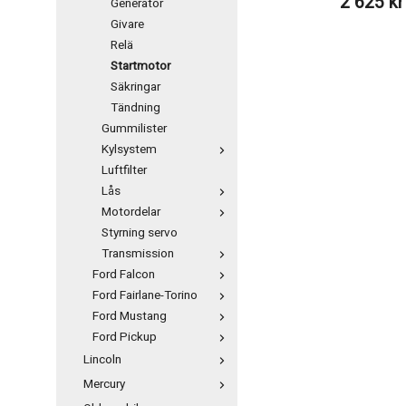
2 625 kr
Generator
Givare
Relä
Startmotor
Säkringar
Tändning
Gummilister
Kylsystem
Luftfilter
Lås
Motordelar
Styrning servo
Transmission
Ford Falcon
Ford Fairlane-Torino
Ford Mustang
Ford Pickup
Lincoln
Mercury