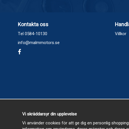
Kontakta oss
Handl
Tel 0584-10130
Villkor
info@malmmotors.se
Vi skräddarsyr din upplevelse
Vi använder cookies för att ge dig en personlig shopping
information om användarna, deras mönster och deras en