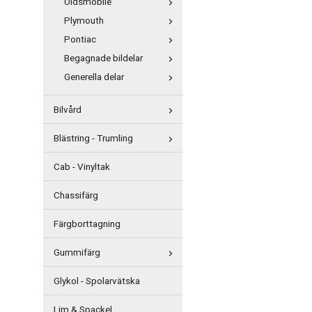
Oldsmobile
Plymouth
Pontiac
Begagnade bildelar
Generella delar
Bilvård
Blästring - Trumling
Cab - Vinyltak
Chassifärg
Färgborttagning
Gummifärg
Glykol - Spolarvätska
Lim & Spackel