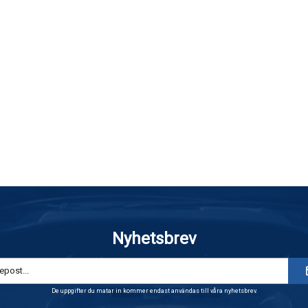
Nyhetsbrev
De uppgifter du matar in kommer endast användas till våra nyhetsbrev.