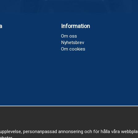
a
Information
Om oss
Nyhetsbrev
Om cookies
upplevelse, personanpassad annonsering och för hålla våra webbplatser
heter.