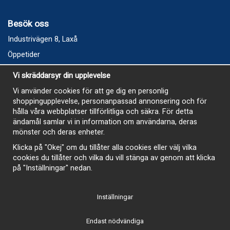
Besök oss
Industrivägen 8, Laxå
Öppetider
Vecka 32
Vi skräddarsyr din upplevelse
Måndag kl 9-12, kl 13 - 15
Vi använder cookies för att ge dig en personlig
Onsdag kl 9-12, kl 13 - 15
shoppingupplevelse, personanpassad annonsering och för
Tisdag, Tordag och Fredag stängt
hålla våra webbplatser tillförlitliga och säkra. För detta
ändamål samlar vi in information om användarna, deras
E-Handelsbutiken är öppen och paket skickas hela
mönster och deras enheter.
sommaren
Klicka på "Okej" om du tillåter alla cookies eller välj vilka
cookies du tillåter och vilka du vill stänga av genom att klicka
på "Inställningar" nedan.
Inställningar
-
Endast nödvändiga