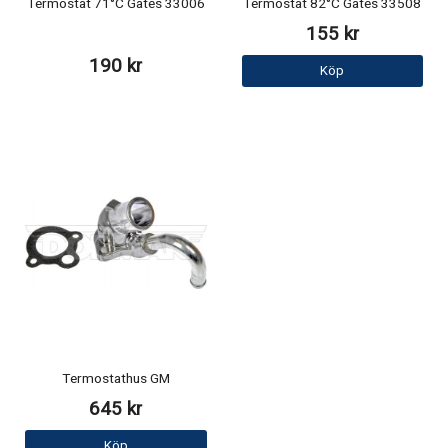
Termostat 71°C Gates 33006
Termostat 82°C Gates 33508
155 kr
190 kr
Köp
Termostathus GM
645 kr
Köp