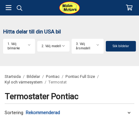
Hitta delar till din USA bil
1. Välj
3. Välj
2. Välj modell
Sök bildelar
bilmärke
årsmodell
Startsida
/
Bildelar
/
Pontiac
/
Pontiac Full Size
/
Kyl och värmesystem
/
Termostat
Termostater Pontiac
Sortering