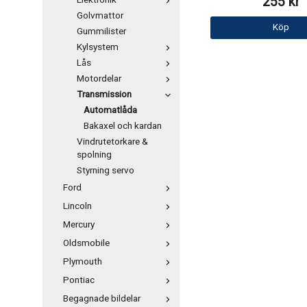
255 kr
Elektronik
Golvmattor
Köp
Gummilister
Kylsystem
Lås
Motordelar
Transmission
Automatlåda
Bakaxel och kardan
Vindrutetorkare &
spolning
Styrning servo
Ford
Lincoln
Mercury
Oldsmobile
Plymouth
Pontiac
Begagnade bildelar