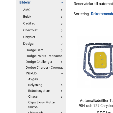
Bildelar
Reservdelar till autom
AMC
Sortering
Buick
Cadillac
Chevrolet
Chrysler
Dodge
Dodge Dart
Dodge Polara - Monaco
Dodge Challenger
Dodge Charger - Coronet
PickUp
Avgas
Belysning
Bränslesystem
Chassi
Automatlådefilter To
Clips Skruv Mutter
904 och 727 Chrysle
Shims