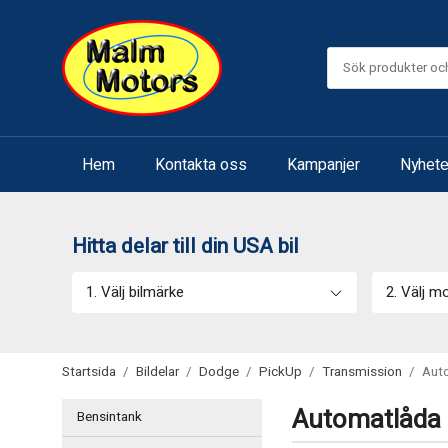
Hem
Kontakta oss
Kampanjer
Nyhete
Hitta delar till din USA bil
1. Välj bilmärke
2. Välj m
Startsida
/
Bildelar
/
Dodge
/
PickUp
/
Transmission
/
Aut
Automatlåda
Bensintank