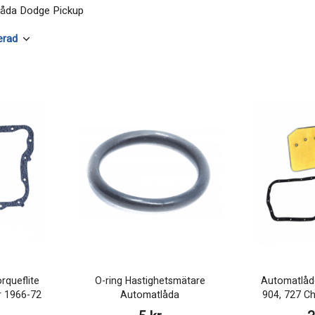
atåda Dodge Pickup
rqueflite
O-ring Hastighetsmätare
Automatlåde
r 1966-72
Automatlåda
904, 727 Ch