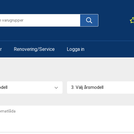
r
Renovering/Service
Logga in
odell
3. Välj årsmodell
omatlåda