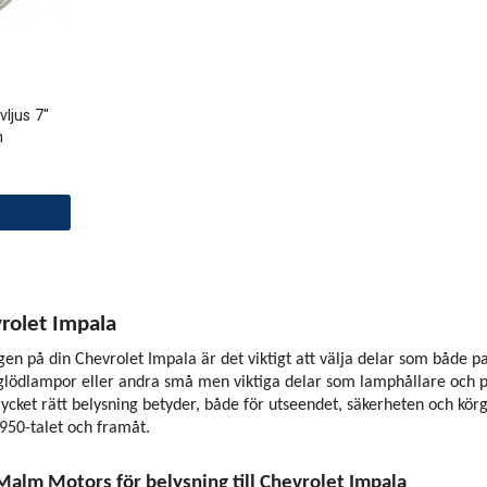
vljus 7"
m
vrolet Impala
gen på din Chevrolet Impala är det viktigt att välja delar som både pa
 glödlampor eller andra små men viktiga delar som lamphållare och pa
et rätt belysning betyder, både för utseendet, säkerheten och körgläd
950-talet och framåt.
 Malm Motors för belysning till Chevrolet Impala