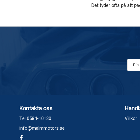
Det tyder ofta på att pac
Kontakta oss
Handl
Tel 0584-10130
Villkor
info@malmmotors.se