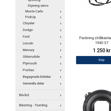
spolning
Styrning servo
Monte Carlo
PickUp
Chrysler
Dodge
Ford
Packning strålkast
1940-57
Lincoln
1 250 kr
Mercury
Oldsmobile
Köp
Plymouth
Pontiac
Begagnade bildelar
Generella delar
Bilvård
Blästring - Trumling