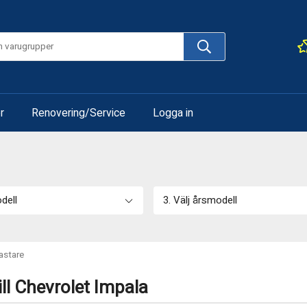
r
Renovering/Service
Logga in
odell
3. Välj årsmodell
astare
ill Chevrolet Impala