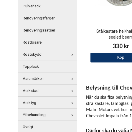
Pulverlack
Renoveringsfärger
Renoveringssatser
Stålkastare hel/hal
sealed bea
Rostlösare
330 kr
Rostskydd
Köp
Topplack
Varumärken
Belysning till Che
Verkstad
När du ska fixa belysnin
Verktyg
strålkastare, lampglas,
Malm Motors vet hur myck
Ytbehandling
Chevrolet Impala från 1
Övrigt
Därför ska du välja