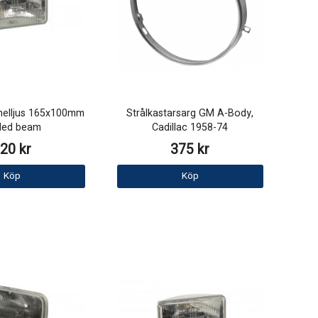
 helljus 165x100mm
Strålkastarsarg GM A-Body,
led beam
Cadillac 1958-74
20 kr
375 kr
Köp
Köp