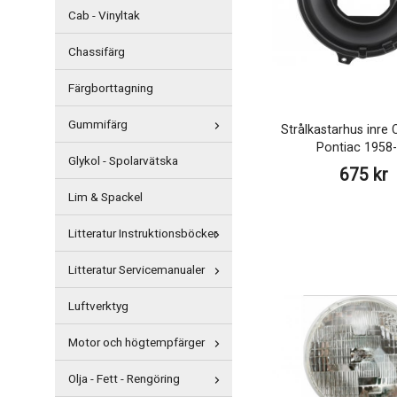
Cab - Vinyltak
Chassifärg
Färgborttagning
Gummifärg
Strålkastarhus inre 
Pontiac 1958
Glykol - Spolarvätska
675 kr
Lim & Spackel
Litteratur Instruktionsböcker
Litteratur Servicemanualer
Luftverktyg
Motor och högtempfärger
Olja - Fett - Rengöring