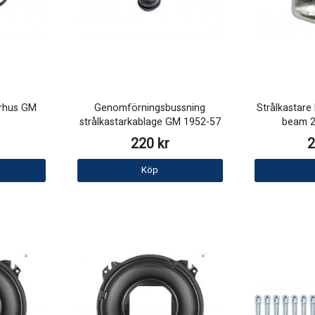
arhus GM
Genomförningsbussning
Strålkastare 
strålkastarkablage GM 1952-57
beam 
220 kr
2
Köp