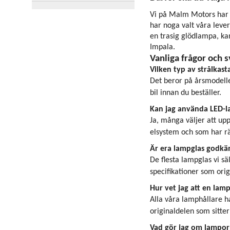
Vi på Malm Motors har l
har noga valt våra lever
en trasig glödlampa, kan
Impala.
Vanliga frågor och s
Vilken typ av strålkast
Det beror på årsmodelle
bil innan du beställer.
Kan jag använda LED-la
Ja, många väljer att upp
elsystem och som har rä
Är era lampglas godkän
De flesta lampglas vi s
specifikationer som orig
Hur vet jag att en lamp
Alla våra lamphållare ha
originaldelen som sitter 
Vad gör jag om lampor