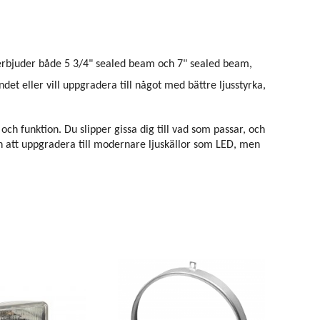
i erbjuder både 5 3/4" sealed beam och 7" sealed beam,
ndet eller vill uppgradera till något med bättre ljusstyrka,
ch funktion. Du slipper gissa dig till vad som passar, och
en att uppgradera till modernare ljuskällor som LED, men