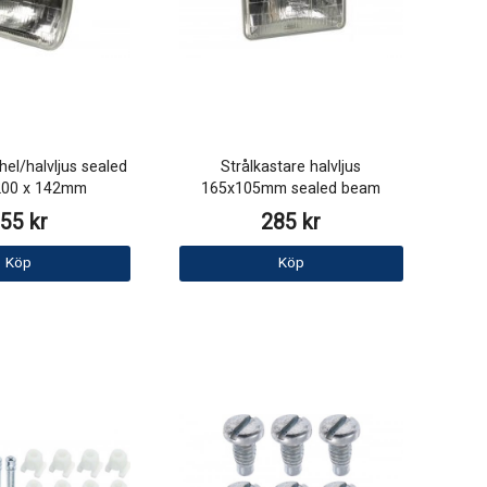
hel/halvljus sealed
Strålkastare halvljus
200 x 142mm
165x105mm sealed beam
55 kr
285 kr
Köp
Köp