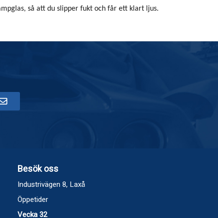
mpglas, så att du slipper fukt och får ett klart ljus.
Besök oss
Industrivägen 8, Laxå
Öppetider
Vecka 32