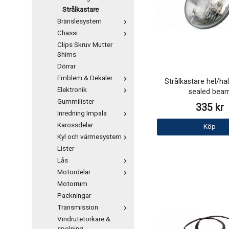
Strålkastare
Bränslesystem
Chassi
Clips Skruv Mutter
Shims
Dörrar
Emblem & Dekaler
Strålkastare hel/hal
Elektronik
sealed bea
Gummilister
335 kr
Inredning Impala
Karossdelar
Köp
Kyl och värmesystem
Lister
Lås
Motordelar
Motorrum
Packningar
Transmission
Vindrutetorkare &