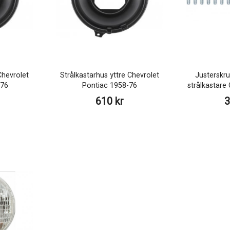
Chevrolet
Strålkastarhus yttre Chevrolet
Justerskru
-76
Pontiac 1958-76
strålkastare
610 kr
3