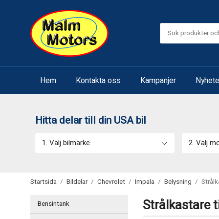
Hem
Kontakta oss
Kampanjer
Nyhete
Hitta delar till din USA bil
1. Välj bilmärke
2. Välj m
Startsida
/
Bildelar
/
Chevrolet
/
Impala
/
Belysning
/
Strålk
Strålkastare t
Bensintank