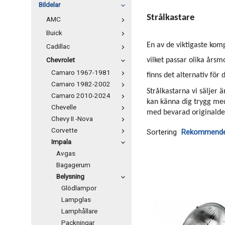
Bildelar
Strålkastare
AMC
Buick
En av de viktigaste kom
Cadillac
Chevrolet
vilket passar olika årsm
Camaro 1967-1981
finns det alternativ för d
Camaro 1982-2002
Strålkastarna vi säljer 
Camaro 2010-2024
kan känna dig trygg med
Chevelle
med bevarad originaldes
Chevy II -Nova
Corvette
Sortering
Impala
Avgas
Bagagerum
Belysning
Glödlampor
Lampglas
Lamphållare
Packningar