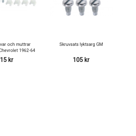
var och muttrar
Skruvsats lyktsarg GM
 Chevrolet 1962-64
15 kr
105 kr