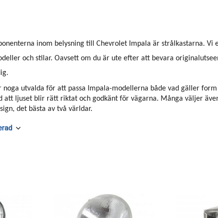
ponenterna inom belysning till Chevrolet Impala är strålkastarna. V
odeller och stilar. Oavsett om du är ute efter att bevara originalutsee
ig.
är noga utvalda för att passa Impala-modellerna både vad gäller form o
 att ljuset blir rätt riktat och godkänt för vägarna. Många väljer äv
ign, det bästa av två världar.