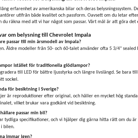
ång erfarenhet av amerikanska bilar och deras belysningssystem. Det 
antörer utifrån både kvalitet och passform. Oavsett om du letar efter 
 du räkna med att vi har något som passar. Vårt mål är att göra det enk
var om belysning till Chevrolet Impala
are passar till min årsmodell av Impala?
n. Äldre modeller från 50- och 60-talet använder ofta 5 3/4" sealed b
mpor istället för traditionella glödlampor?
gradera till LED för bättre ljusstyrka och längre livslängd. Se bara t
tt sockel.
da för besiktning i Sverige?
äljer är reproduktioner efter original, och håller en mycket hög sta
inalet, vilket brukar vara godkänt vid besiktning.
hållare passar min bil?
r tydliga specifikationer, och vi hjälper dig gärna hitta rätt om du ä
i bilen.
na immar igen?