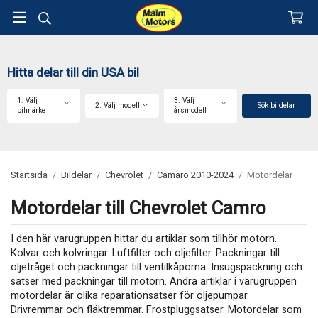
Hitta delar till din USA bil
1. Välj
3. Välj
2. Välj modell
Sök bildelar
bilmärke
årsmodell
Startsida
/
Bildelar
/
Chevrolet
/
Camaro 2010-2024
/
Motordelar
Motordelar till Chevrolet Camro
I den här varugruppen hittar du artiklar som tillhör motorn.
Kolvar och kolvringar. Luftfilter och oljefilter. Packningar till
oljetråget och packningar till ventilkåporna. Insugspackning och
satser med packningar till motorn. Andra artiklar i varugruppen
motordelar är olika reparationsatser för oljepumpar.
Drivremmar och fläktremmar. Frostpluggsatser. Motordelar som