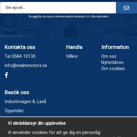
De uppgifter du matar in kommer endast användas till våra nyhetsbrev.
Kontakta oss
Handla
Information
Tel 0584-10130
Villkor
Om oss
Nyhetsbrev
info@malmmotors.se
Om cookies
Besök oss
Industrivägen 8, Laxå
Öppetider
Vecka 32
Vi skräddarsyr din upplevelse
Måndag kl 9-12, kl 13 - 15
Vi använder cookies för att ge dig en personlig
Onsdag kl 9-12, kl 13 - 15