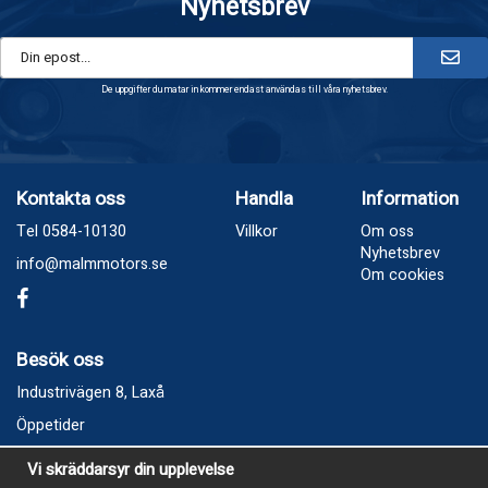
Nyhetsbrev
De uppgifter du matar in kommer endast användas till våra nyhetsbrev.
Kontakta oss
Handla
Information
Tel 0584-10130
Villkor
Om oss
Nyhetsbrev
info@malmmotors.se
Om cookies
Besök oss
Industrivägen 8, Laxå
Öppetider
Vecka 32
Vi skräddarsyr din upplevelse