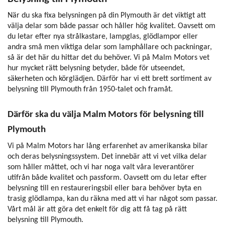
När du ska fixa belysningen på din Plymouth är det viktigt att
välja delar som både passar och håller hög kvalitet. Oavsett om
du letar efter nya strålkastare, lampglas, glödlampor eller
andra små men viktiga delar som lamphållare och packningar,
så är det här du hittar det du behöver. Vi på Malm Motors vet
hur mycket rätt belysning betyder, både för utseendet,
säkerheten och körglädjen. Därför har vi ett brett sortiment av
belysning till Plymouth från 1950-talet och framåt.
Därför ska du välja Malm Motors för belysning till
Plymouth
Vi på Malm Motors har lång erfarenhet av amerikanska bilar
och deras belysningssystem. Det innebär att vi vet vilka delar
som håller måttet, och vi har noga valt våra leverantörer
utifrån både kvalitet och passform. Oavsett om du letar efter
belysning till en restaureringsbil eller bara behöver byta en
trasig glödlampa, kan du räkna med att vi har något som passar.
Vårt mål är att göra det enkelt för dig att få tag på rätt
belysning till Plymouth.