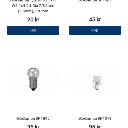
Glödlampa 1,26W, T-1 3/4,
Glödlampa BP1003
W2.1x4.9d, Dia 7/32tum
(5,5mm), L20mm
20 kr
45 kr
Köp
Köp
Glödlampa BP1895
Glödlampa BP1073
35 kr
95 kr