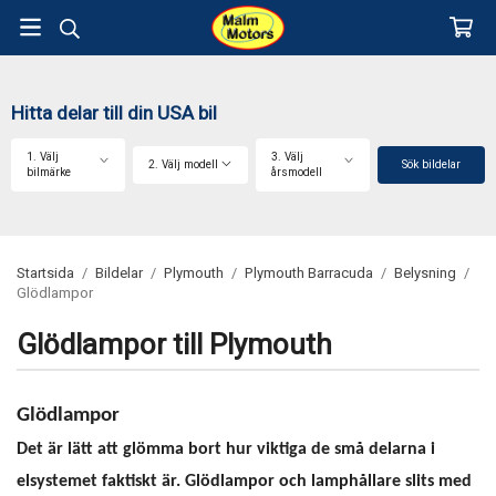
Hitta delar till din USA bil
1. Välj
3. Välj
2. Välj modell
Sök bildelar
bilmärke
årsmodell
Startsida
/
Bildelar
/
Plymouth
/
Plymouth Barracuda
/
Belysning
/
Glödlampor
Glödlampor till Plymouth
Glödlampor
Det är lätt att glömma bort hur viktiga de små delarna i
elsystemet faktiskt är. Glödlampor och lamphållare slits med