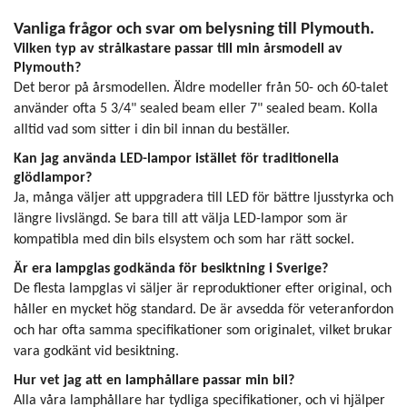
Vanliga frågor och svar om belysning till Plymouth.
Vilken typ av strålkastare passar till min årsmodell av
Plymouth?
Det beror på årsmodellen. Äldre modeller från 50- och 60-talet
använder ofta 5 3/4" sealed beam eller 7" sealed beam. Kolla
alltid vad som sitter i din bil innan du beställer.
Kan jag använda LED-lampor istället för traditionella
glödlampor?
Ja, många väljer att uppgradera till LED för bättre ljusstyrka och
längre livslängd. Se bara till att välja LED-lampor som är
kompatibla med din bils elsystem och som har rätt sockel.
Är era lampglas godkända för besiktning i Sverige?
De flesta lampglas vi säljer är reproduktioner efter original, och
håller en mycket hög standard. De är avsedda för veteranfordon
och har ofta samma specifikationer som originalet, vilket brukar
vara godkänt vid besiktning.
Hur vet jag att en lamphållare passar min bil?
Alla våra lamphållare har tydliga specifikationer, och vi hjälper