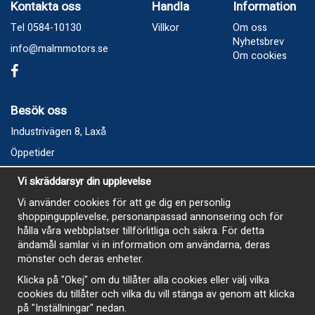
Kontakta oss
Handla
Information
Tel 0584-10130
Villkor
Om oss
Nyhetsbrev
info@malmmotors.se
Om cookies
Besök oss
Industrivägen 8, Laxå
Öppetider
Vecka 32
Vi skräddarsyr din upplevelse
Måndag kl 9-12, kl 13 - 15
Vi använder cookies för att ge dig en personlig
Onsdag kl 9-12, kl 13 - 15
shoppingupplevelse, personanpassad annonsering och för
Tisdag, Tordag och Fredag stängt
hålla våra webbplatser tillförlitliga och säkra. För detta
ändamål samlar vi in information om användarna, deras
E-Handelsbutiken är öppen och paket skickas hela
mönster och deras enheter.
sommaren
Klicka på "Okej" om du tillåter alla cookies eller välj vilka
cookies du tillåter och vilka du vill stänga av genom att klicka
på "Inställningar" nedan.