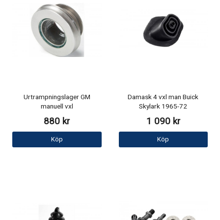
Urtrampningslager GM
Damask 4 vxl man Buick
manuell vxl
Skylark 1965-72
880 kr
1 090 kr
Köp
Köp