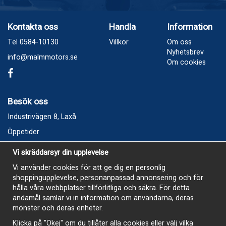
Kontakta oss
Handla
Information
Tel 0584-10130
Villkor
Om oss
Nyhetsbrev
info@malmmotors.se
Om cookies
Besök oss
Industrivägen 8, Laxå
Öppetider
Vecka 32
Vi skräddarsyr din upplevelse
Måndag kl 9-12, kl 13 - 15
Vi använder cookies för att ge dig en personlig
Onsdag kl 9-12, kl 13 - 15
shoppingupplevelse, personanpassad annonsering och för
Tisdag, Tordag och Fredag stängt
hålla våra webbplatser tillförlitliga och säkra. För detta
ändamål samlar vi in information om användarna, deras
E-Handelsbutiken är öppen och paket skickas hela
mönster och deras enheter.
sommaren
Klicka på "Okej" om du tillåter alla cookies eller välj vilka