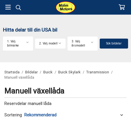
Hitta delar till din USA bil
1. Välj
3. Välj
2. Välj modell
Sök bildelar
bilmärke
årsmodell
Startsida
/
Bildelar
/
Buick
/
Buick Skylark
/
Transmission
/
Manuell växellåda
Manuell växellåda
Reservdelar manuell låda
Sortering