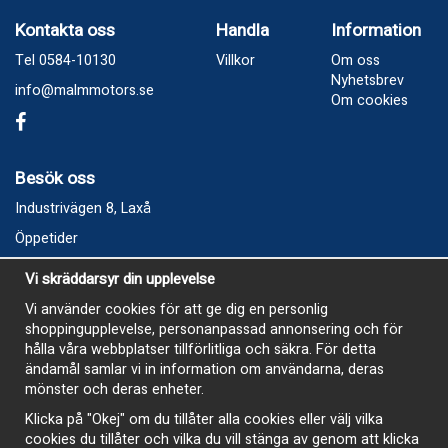
Kontakta oss
Handla
Information
Tel 0584-10130
Villkor
Om oss
Nyhetsbrev
info@malmmotors.se
Om cookies
Besök oss
Industrivägen 8, Laxå
Öppetider
Vecka 32
Vi skräddarsyr din upplevelse
Måndag kl 9-12, kl 13 - 15
Vi använder cookies för att ge dig en personlig
Onsdag kl 9-12, kl 13 - 15
shoppingupplevelse, personanpassad annonsering och för
Tisdag, Tordag och Fredag stängt
hålla våra webbplatser tillförlitliga och säkra. För detta
ändamål samlar vi in information om användarna, deras
E-Handelsbutiken är öppen och paket skickas hela
mönster och deras enheter.
sommaren
Klicka på "Okej" om du tillåter alla cookies eller välj vilka
cookies du tillåter och vilka du vill stänga av genom att klicka