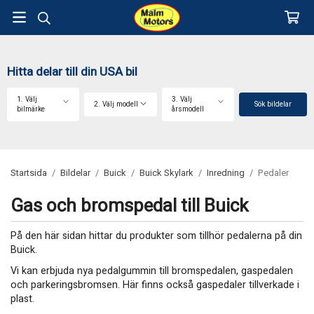
Hitta delar till din USA bil
1. Välj
3. Välj
2. Välj modell
Sök bildelar
bilmärke
årsmodell
Startsida
/
Bildelar
/
Buick
/
Buick Skylark
/
Inredning
/
Pedaler
Gas och bromspedal till Buick
På den här sidan hittar du produkter som tillhör pedalerna på din
Buick.
Vi kan erbjuda nya pedalgummin till bromspedalen, gaspedalen
och parkeringsbromsen. Här finns också gaspedaler tillverkade i
plast.