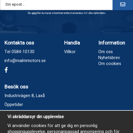
De uppgifter du matar in kommer endast användas till våra nyhetsbrev.
Kontakta oss
Handla
Information
Tel 0584-10130
Villkor
Om oss
Nyhetsbrev
info@malmmotors.se
Om cookies
Besök oss
Industrivägen 8, Laxå
Öppetider
Vecka 32
Vi skräddarsyr din upplevelse
Måndag kl 9-12, kl 13 - 15
Vi använder cookies för att ge dig en personlig
Onsdag kl 9-12, kl 13 - 15
shoppingupplevelse, personanpassad annonsering och för