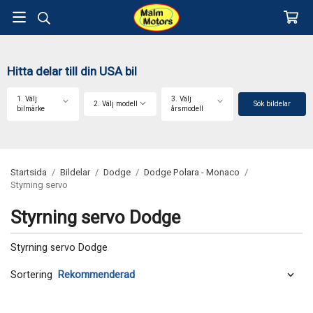
Hitta delar till din USA bil
1. Välj
3. Välj
2. Välj modell
Sök bildelar
bilmärke
årsmodell
Startsida
/
Bildelar
/
Dodge
/
Dodge Polara - Monaco
/
Styrning servo
Styrning servo Dodge
Styrning servo Dodge
Sortering