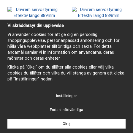
Vi skräddarsyr din upplevelse
Vi använder cookies för att ge dig en personlig
shoppingupplevelse, personanpassad annonsering och för
hålla våra webbplatser tillförlitliga och säkra. För detta
ändamål samlar vi in information om användarna, deras
mönster och deras enheter.
Klicka på "Okej" om du tillåter alla cookies eller välj vilka
cookies du tillåter och vilka du vill stänga av genom att klicka
på "Inställningar" nedan.
Driv/fläktrem 7375 953mm
Driv/fläktrem 7370 939mm
200 kr
190 kr
Inställningar
Köp
Köp
Endast nödvändiga
Okej