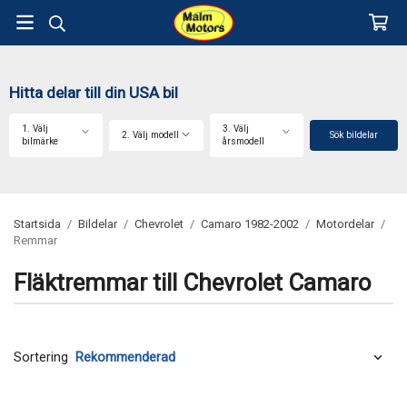
Hitta delar till din USA bil
1. Välj
3. Välj
2. Välj modell
Sök bildelar
bilmärke
årsmodell
Startsida
/
Bildelar
/
Chevrolet
/
Camaro 1982-2002
/
Motordelar
/
Remmar
Fläktremmar till Chevrolet Camaro
Sortering