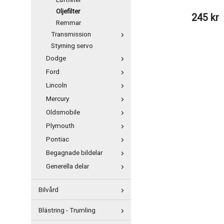
Luftfilter
Oljefilter
245 kr
Remmar
Transmission
Styrning servo
Dodge
Ford
Lincoln
Mercury
Oldsmobile
Plymouth
Pontiac
Begagnade bildelar
Generella delar
Bilvård
Blästring - Trumling