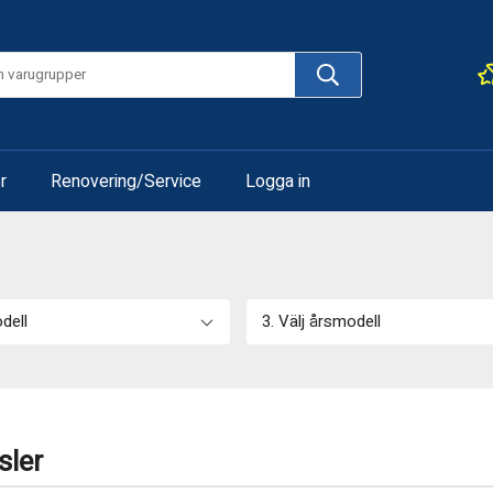
r
Renovering/Service
Logga in
odell
3. Välj årsmodell
sler