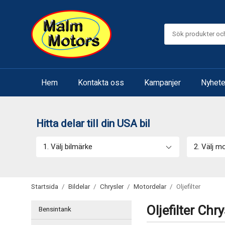
Hem
Kontakta oss
Kampanjer
Nyhete
Hitta delar till din USA bil
1. Välj bilmärke
2. Välj m
Startsida
/
Bildelar
/
Chrysler
/
Motordelar
/
Oljefilter
Oljefilter Chry
Bensintank