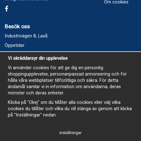
Om cookies
Besök oss
Industrivägen 8, Laxå
Öppetider
Vecka 32
Vi skräddarsyr din upplevelse
Måndag kl 9-12, kl 13 - 15
Vi använder cookies för att ge dig en personlig
Onsdag kl 9-12, kl 13 - 15
shoppingupplevelse, personanpassad annonsering och för
Tisdag, Tordag och Fredag stängt
hålla våra webbplatser tillförlitliga och säkra. För detta
ändamål samlar vi in information om användarna, deras
E-Handelsbutiken är öppen och paket skickas hela
mönster och deras enheter.
sommaren
Klicka på "Okej" om du tillåter alla cookies eller välj vilka
cookies du tillåter och vilka du vill stänga av genom att klicka
på "Inställningar" nedan.
Inställningar