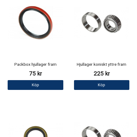
Packbox hjullager fram
Hjullager koniskt yttre fram
75 kr
225 kr
Köp
Köp