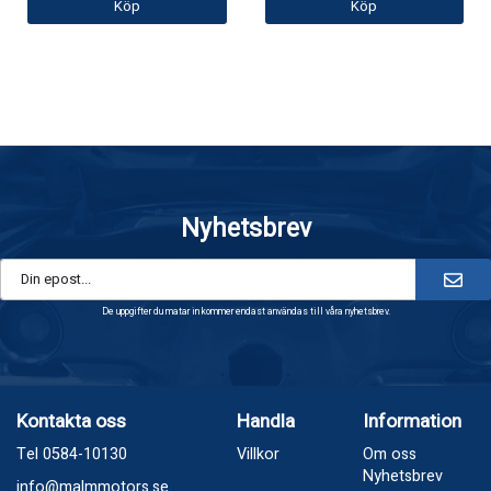
Köp
Köp
Nyhetsbrev
De uppgifter du matar in kommer endast användas till våra nyhetsbrev.
Kontakta oss
Handla
Information
Tel 0584-10130
Villkor
Om oss
Nyhetsbrev
info@malmmotors.se