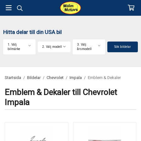
Hitta delar till din USA bil
1. Välj
3. Välj
2. Välj modell
Sök bildelar
bilmärke
årsmodell
Startsida
/
Bildelar
/
Chevrolet
/
Impala
/
Emblem & Dekaler
Emblem & Dekaler till Chevrolet
Impala