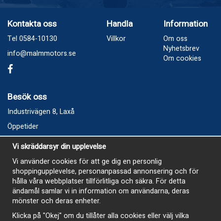
Kontakta oss
Handla
Information
Tel 0584-10130
Villkor
Om oss
Nyhetsbrev
info@malmmotors.se
Om cookies
Besök oss
Industrivägen 8, Laxå
Öppetider
Vecka 32
Vi skräddarsyr din upplevelse
Måndag kl 9-12, kl 13 - 15
Vi använder cookies för att ge dig en personlig
Onsdag kl 9-12, kl 13 - 15
shoppingupplevelse, personanpassad annonsering och för
Tisdag, Tordag och Fredag stängt
hålla våra webbplatser tillförlitliga och säkra. För detta
ändamål samlar vi in information om användarna, deras
E-Handelsbutiken är öppen och paket skickas hela
mönster och deras enheter.
sommaren
Klicka på "Okej" om du tillåter alla cookies eller välj vilka