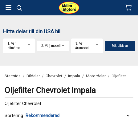
Hitta delar till din USA bil
1. Välj
3. Välj
2. Välj modell
Sök bildelar
bilmärke
årsmodell
Startsida
/
Bildelar
/
Chevrolet
/
Impala
/
Motordelar
/
Oljefilter
Oljefilter Chevrolet Impala
Oljefilter Chevrolet
Sortering