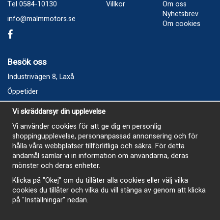
Tel 0584-10130
Villkor
Om oss
Nyhetsbrev
info@malmmotors.se
Om cookies
Besök oss
Industrivägen 8, Laxå
Öppetider
Vecka 32
Vi skräddarsyr din upplevelse
Måndag kl 9-12, kl 13 - 15
Vi använder cookies för att ge dig en personlig
Onsdag kl 9-12, kl 13 - 15
shoppingupplevelse, personanpassad annonsering och för
Tisdag, Tordag och Fredag stängt
hålla våra webbplatser tillförlitliga och säkra. För detta
ändamål samlar vi in information om användarna, deras
E-Handelsbutiken är öppen och paket skickas hela
mönster och deras enheter.
sommaren
Klicka på "Okej" om du tillåter alla cookies eller välj vilka
cookies du tillåter och vilka du vill stänga av genom att klicka
på "Inställningar" nedan.