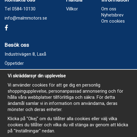
Tel 0584-10130
Villkor
Om oss
Nyhetsbrev
info@malmmotors.se
Om cookies
Besök oss
Industrivägen 8, Laxå
Öppetider
Vecka 32
Vi skräddarsyr din upplevelse
Måndag kl 9-12, kl 13 - 15
Vi använder cookies för att ge dig en personlig
Onsdag kl 9-12, kl 13 - 15
shoppingupplevelse, personanpassad annonsering och för
Tisdag, Tordag och Fredag stängt
hålla våra webbplatser tillförlitliga och säkra. För detta
ändamål samlar vi in information om användarna, deras
E-Handelsbutiken är öppen och paket skickas hela
mönster och deras enheter.
sommaren
Klicka på "Okej" om du tillåter alla cookies eller välj vilka
cookies du tillåter och vilka du vill stänga av genom att klicka
på "Inställningar" nedan.