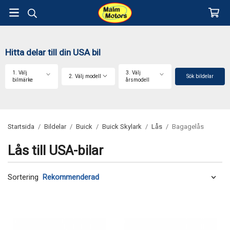
Hitta delar till din USA bil
1. Välj
3. Välj
2. Välj modell
Sök bildelar
bilmärke
årsmodell
Startsida
/
Bildelar
/
Buick
/
Buick Skylark
/
Lås
/
Bagagelås
Lås till USA-bilar
Sortering