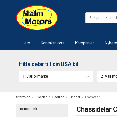
Hem
Kontakta oss
Kampanjer
Nyhete
Hitta delar till din USA bil
1. Välj bilmärke
2. Välj m
Startsida
/
Bildelar
/
Cadillac
/
Chassi
/
Framvagn
Chassidelar C
Bensintank