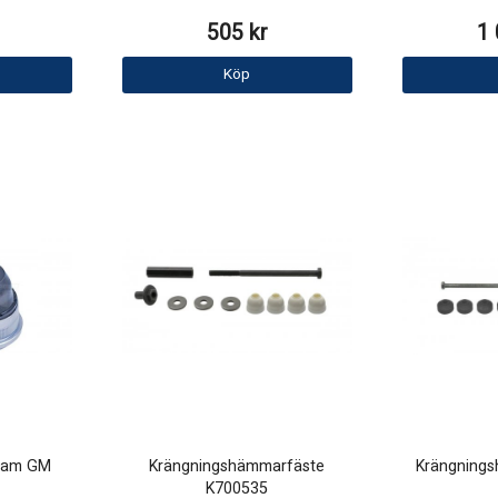
505 kr
1 
Köp
fram GM
Krängningshämmarfäste
Krängning
K700535