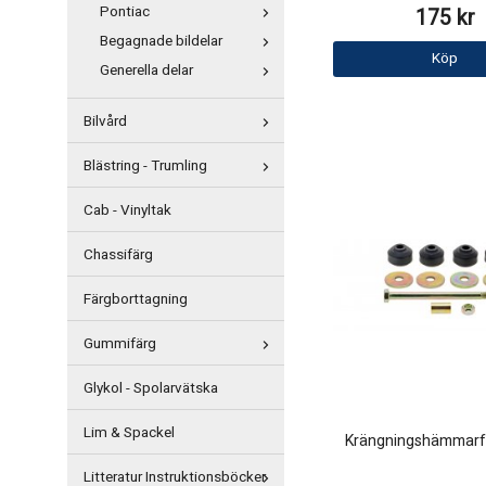
Pontiac
175 kr
Begagnade bildelar
Köp
Generella delar
Bilvård
Blästring - Trumling
Cab - Vinyltak
Chassifärg
Färgborttagning
Gummifärg
Glykol - Spolarvätska
Lim & Spackel
Krängningshämmar
Litteratur Instruktionsböcker