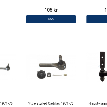
105 kr
1
Köp
c 1971-76
Yttre styrled Cadillac 1971-76
Hjäpstyrarm