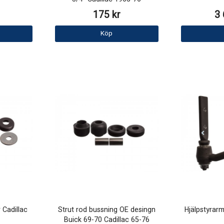
175 kr
3 
Köp
 Cadillac
Strut rod bussning OE desingn
Hjälpstyrar
Buick 69-70 Cadillac 65-76