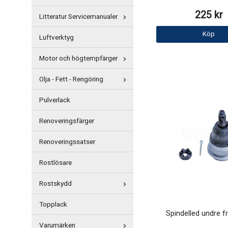
225 kr
Litteratur Servicemanualer
Köp
Luftverktyg
Motor och högtempfärger
Olja - Fett - Rengöring
Pulverlack
Renoveringsfärger
Renoveringssatser
Rostlösare
Rostskydd
Topplack
Spindelled undre 
Varumärken