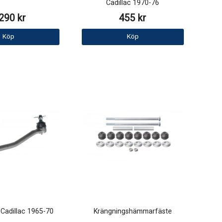
Cadillac 1970-76
290 kr
455 kr
Köp
Köp
d Cadillac 1965-70
Krängningshämmarfäste