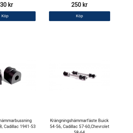
30 kr
250 kr
Köp
Köp
shämmarbussning
Krängningshämmarfäste Buick
8, Cadillac 1941-53
54-56, Cadillac 57-60,Chevrolet
58-64