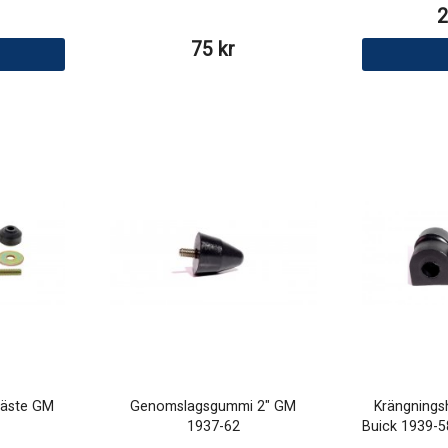
2
75 kr
fäste GM
Genomslagsgummi 2" GM
Krängning
1937-62
Buick 1939-5