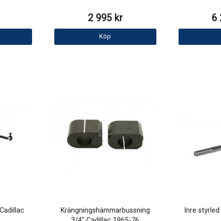
2 995 kr
6 
Köp
Cadillac
Krängningshämmarbussning
Inre styrle
3/4" Cadillac 1965-76