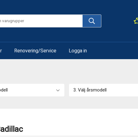
r
Renovering/Service
Logga in
odell
3. Välj årsmodell
adillac