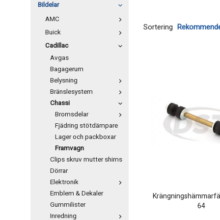
Bildelar
AMC
Sortering
Buick
Cadillac
Avgas
Bagagerum
Belysning
Bränslesystem
Chassi
Bromsdelar
Fjädring stötdämpare
Lager och packboxar
Framvagn
Clips skruv mutter shims
Dörrar
Elektronik
Emblem & Dekaler
Krängningshämmarfä
Gummilister
64
Inredning