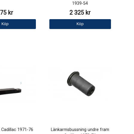
1939-54
75 kr
2 325 kr
Köp
Köp
 Cadillac 1971-76
Länkarmsbussning undre fram