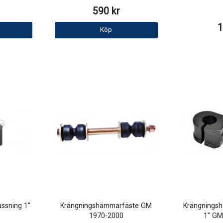
590 kr
1
Köp
ssning 1"
Krängningshämmarfäste GM
Krängnings
1970-2000
1" GM