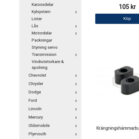
Karossdelar
105 kr
Kylsystem
Köp
Lister
Lås
Motordelar
Packningar
Styrning servo
Transmission
Vindrutetorkare &
spolning
Chevrolet
Chrysler
Dodge
Ford
Lincoln
Mercury
Oldsmobile
Krängningshämmarbu
Plymouth