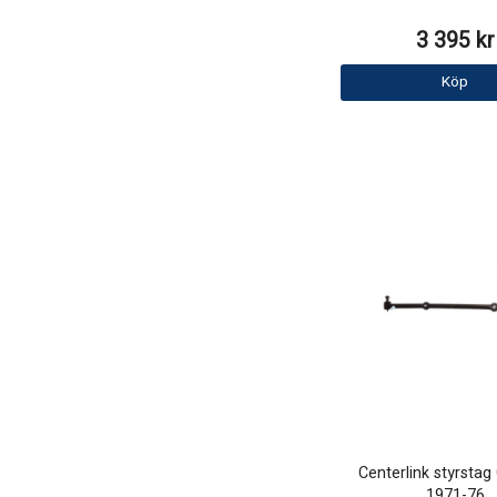
3 395 kr
Köp
Centerlink styrstag 
1971-76