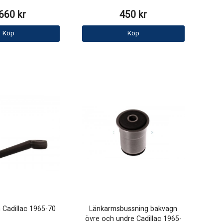
660 kr
450 kr
Köp
Köp
m Cadillac 1965-70
Länkarmsbussning bakvagn
övre och undre Cadillac 1965-