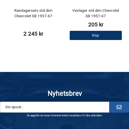
Ramlagersats std dim
Vevlager std dim Chevrolet
Chevrolet SB 1957-67
SB 1957-67
205 kr
2 245 kr
Köp
Nyhetsbrev
De uppgifter du matar in kommer endast användas till våra nyhetsbrev.