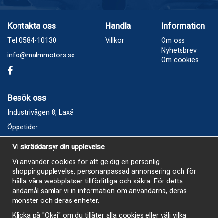
Kontakta oss
Handla
Information
Tel 0584-10130
Villkor
Om oss
Nyhetsbrev
info@malmmotors.se
Om cookies
Besök oss
Industrivägen 8, Laxå
Öppetider
Vecka 32
Vi skräddarsyr din upplevelse
Måndag kl 9-12, kl 13 - 15
Vi använder cookies för att ge dig en personlig
Onsdag kl 9-12, kl 13 - 15
shoppingupplevelse, personanpassad annonsering och för
Tisdag, Tordag och Fredag stängt
hålla våra webbplatser tillförlitliga och säkra. För detta
ändamål samlar vi in information om användarna, deras
E-Handelsbutiken är öppen och paket skickas hela
mönster och deras enheter.
sommaren
Klicka på "Okej" om du tillåter alla cookies eller välj vilka