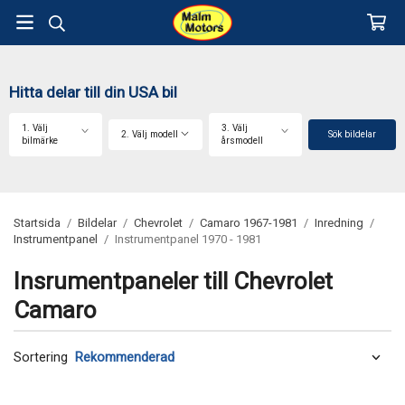
Hitta delar till din USA bil
1. Välj
3. Välj
2. Välj modell
Sök bildelar
bilmärke
årsmodell
Startsida
/
Bildelar
/
Chevrolet
/
Camaro 1967-1981
/
Inredning
/
Instrumentpanel
/
Instrumentpanel 1970 - 1981
Insrumentpaneler till Chevrolet
Camaro
Sortering