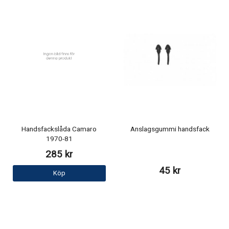
Handsfackslåda Camaro
Anslagsgummi handsfack
1970-81
285 kr
45 kr
Köp