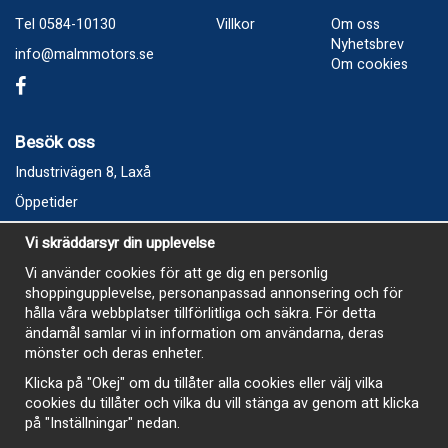
Tel 0584-10130
Villkor
Om oss
Nyhetsbrev
info@malmmotors.se
Om cookies
Besök oss
Industrivägen 8, Laxå
Öppetider
Vecka 32
Vi skräddarsyr din upplevelse
Måndag kl 9-12, kl 13 - 15
Vi använder cookies för att ge dig en personlig
Onsdag kl 9-12, kl 13 - 15
shoppingupplevelse, personanpassad annonsering och för
Tisdag, Tordag och Fredag stängt
hålla våra webbplatser tillförlitliga och säkra. För detta
ändamål samlar vi in information om användarna, deras
E-Handelsbutiken är öppen och paket skickas hela
mönster och deras enheter.
sommaren
Klicka på "Okej" om du tillåter alla cookies eller välj vilka
cookies du tillåter och vilka du vill stänga av genom att klicka
på "Inställningar" nedan.