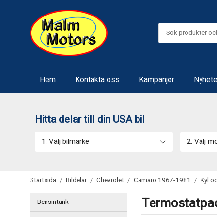
Hem
Kontakta oss
Kampanjer
Nyhete
Hitta delar till din USA bil
1. Välj bilmärke
2. Välj m
Startsida
/
Bildelar
/
Chevrolet
/
Camaro 1967-1981
/
Kyl o
Termostatpa
Bensintank