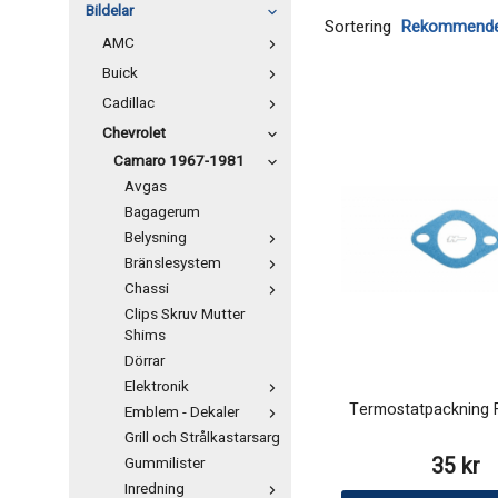
Bildelar
Sortering
AMC
Buick
Cadillac
Chevrolet
Camaro 1967-1981
Avgas
Bagagerum
Belysning
Bränslesystem
Chassi
Clips Skruv Mutter
Shims
Dörrar
Elektronik
Termostatpackning 
Emblem - Dekaler
Grill och Strålkastarsarg
35 kr
Gummilister
Inredning