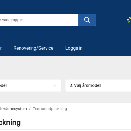
r
Renovering/Service
Logga in
odell
3. Välj årsmodell
ch värmesystem
/
Termostatpackning
ckning