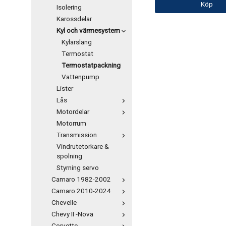
Köp
Isolering
Karossdelar
Kyl och värmesystem
Kylarslang
Termostat
Termostatpackning
Vattenpump
Lister
Lås
Motordelar
Motorrum
Transmission
Vindrutetorkare &
spolning
Styrning servo
Camaro 1982-2002
Camaro 2010-2024
Chevelle
Chevy II -Nova