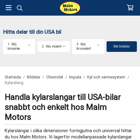
Hitta delar till din USA bil
1. Välj
3. Välj
2. Välj modell
Sök bildelar
bilmärke
årsmodell
Startsida
/
Bildelar
/
Chevrolet
/
Impala
/
Kyl och värmesystem
/
Kylarslang
Handla kylarslangar till USA-bilar
snabbt och enkelt hos Malm
Motors
Kylarslangar i olika dimensioner formgjutna och universal hittar
du hos Malm Motors. Vi lagerför modellanpassade kylarslangar