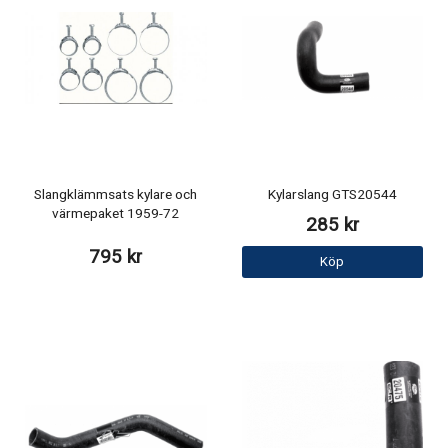
Slangklämmsats kylare och
Kylarslang GTS20544
värmepaket 1959-72
285 kr
795 kr
Köp