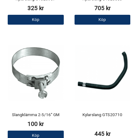
325 kr
705 kr
Köp
Köp
Slangklämma 2-5/16" GM
Kylarslang GTS20710
100 kr
445 kr
Köp