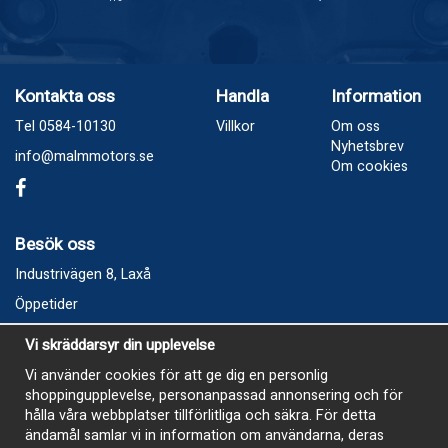
Kontakta oss
Handla
Information
Tel 0584-10130
Villkor
Om oss
Nyhetsbrev
info@malmmotors.se
Om cookies
Besök oss
Industrivägen 8, Laxå
Öppetider
Vecka 32
Vi skräddarsyr din upplevelse
Måndag kl 9-12, kl 13 - 15
Vi använder cookies för att ge dig en personlig
Onsdag kl 9-12, kl 13 - 15
shoppingupplevelse, personanpassad annonsering och för
Tisdag, Tordag och Fredag stängt
hålla våra webbplatser tillförlitliga och säkra. För detta
ändamål samlar vi in information om användarna, deras
E-Handelsbutiken är öppen och paket skickas hela