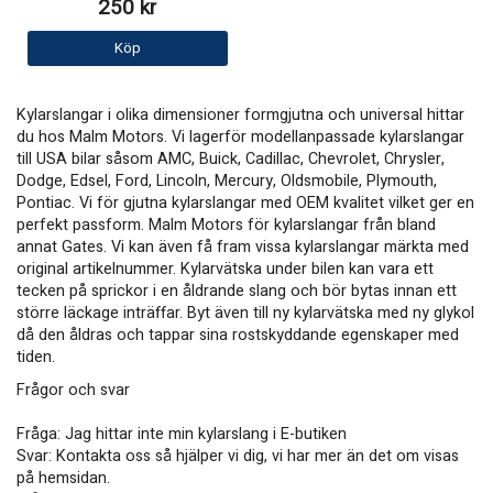
250 kr
Köp
Kylarslangar i olika dimensioner formgjutna och universal hittar
du hos Malm Motors. Vi lagerför modellanpassade kylarslangar
till USA bilar såsom AMC, Buick, Cadillac, Chevrolet, Chrysler,
Dodge, Edsel, Ford, Lincoln, Mercury, Oldsmobile, Plymouth,
Pontiac. Vi för gjutna kylarslangar med OEM kvalitet vilket ger en
perfekt passform. Malm Motors för kylarslangar från bland
annat Gates. Vi kan även få fram vissa kylarslangar märkta med
original artikelnummer. Kylarvätska under bilen kan vara ett
tecken på sprickor i en åldrande slang och bör bytas innan ett
större läckage inträffar. Byt även till ny kylarvätska med ny glykol
då den åldras och tappar sina rostskyddande egenskaper med
tiden.
Frågor och svar
Fråga: Jag hittar inte min kylarslang i E-butiken
Svar: Kontakta oss så hjälper vi dig, vi har mer än det om visas
på hemsidan.