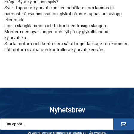
Fråga: Byta kylarslang själv?
Svar: Tappa ur kylarvätskan i en behållare som lämnas till
närmaste åtevinningssation, glykol får inte tappas ur i avlopp
eller mark.
Lossa slangklämmor och ta bort den trasiga slangen
Montera den nya slangen och fyll på ny glykolblandad
kylarvätska.
Starta motorn och kontrollera så att inget läckage förekommer.
Låt motorn svalna och kontrollera kylarvätskenivån.
Nyhetsbrev
De uppgifter du matar in kommer endast användas till våra nyhetsbrev.