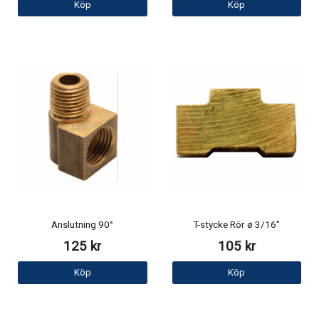
Köp
Köp
Anslutning 90°
T-stycke Rör ø 3/16"
125 kr
105 kr
Köp
Köp