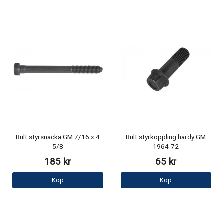
Bult styrsnäcka GM 7/16 x 4
Bult styrkoppling hardy GM
5/8
1964-72
185 kr
65 kr
Köp
Köp