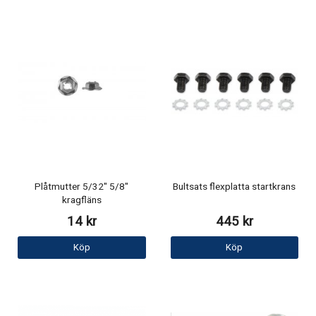
Plåtmutter 5/32" 5/8"
Bultsats flexplatta startkrans
kragfläns
14 kr
445 kr
Köp
Köp