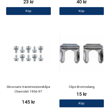
23 kr
40 kr
Köp
Köp
Skruvsats transmissionskåpa
Clips Bromsslang
Chevrolet 1956-97
15 kr
145 kr
Köp