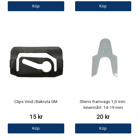
Köp
Köp
Clips Vind-/Bakruta GM
Shims framvagn 1,0 mm.
Innermått: 14-19 mm
15 kr
20 kr
Köp
Köp