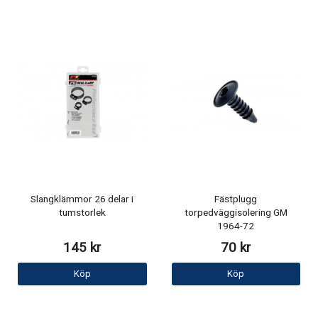
Slangklämmor 26 delar i
Fästplugg
tumstorlek
torpedväggisolering GM
1964-72
145 kr
70 kr
Köp
Köp