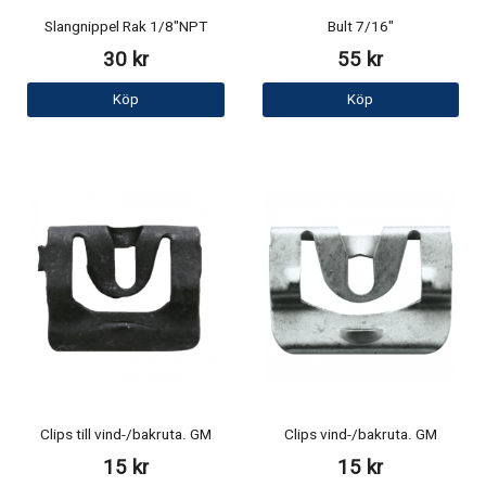
Slangnippel Rak 1/8"NPT
Bult 7/16"
30 kr
55 kr
Köp
Köp
Clips till vind-/bakruta. GM
Clips vind-/bakruta. GM
15 kr
15 kr