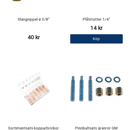
Slangnippel ø 3/8"
Plåtmutter 1/4"
14 kr
40 kr
Köp
Sortimentsats kopparbrickor
Pinnbultsats grenrör GM