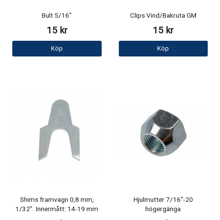
Bult 5/16"
Clips Vind/Bakruta GM
15 kr
15 kr
Köp
Köp
Shims framvagn 0,8 mm,
Hjulmutter 7/16"-20
1/32". Innermått: 14-19 mm
högergänga