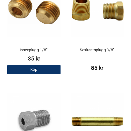
Insexplugg 1/8"
Sexkantsplugg 3/8"
35 kr
85 kr
Köp