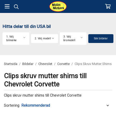
Hitta delar till din USA bil
1. Välj
3. Välj
2. Välj modell
Sök bildelar
bilmärke
årsmodell
Startsida
/
Bildelar
/
Chevrolet
/
Corvette
/
Clips Skruv Mutter Shims
Clips skruv mutter shims till
Chevrolet Corvette
Clips skruv mutter shims till Chevrolet Corvette
Sortering