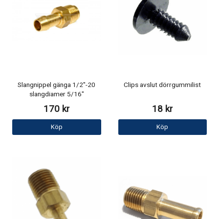
Slangnippel gänga 1/2"-20
Clips avslut dörrgummilist
slangdiamer 5/16"
170 kr
18 kr
Köp
Köp