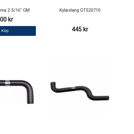
mma 2-5/16" GM
Kylarslang GTS20710
00 kr
445 kr
Köp