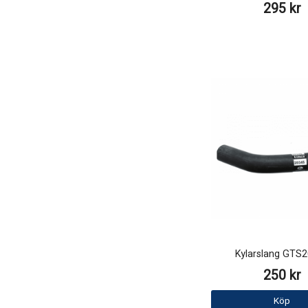
295 kr
Kylarslang GTS
250 kr
Köp