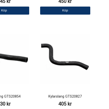
45 kr
450 kr
Köp
Köp
ang GTS20854
Kylarslang GTS20827
30 kr
405 kr