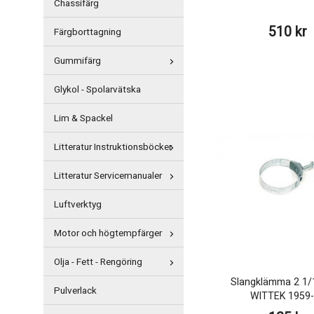
Chassifärg
510 kr
Färgborttagning
Gummifärg
Glykol - Spolarvätska
Lim & Spackel
Litteratur Instruktionsböcker
Litteratur Servicemanualer
Luftverktyg
Motor och högtempfärger
Olja - Fett - Rengöring
Slangklämma 2 1/
Pulverlack
WITTEK 1959