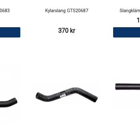
20683
Kylarslang GTS20687
Slangklä
1
370 kr