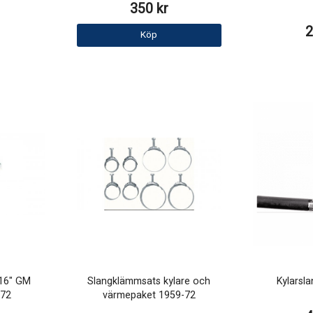
350 kr
2
Köp
16" GM
Slangklämmsats kylare och
Kylarsl
-72
värmepaket 1959-72