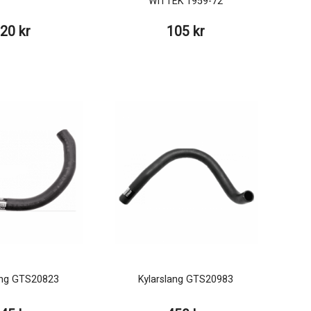
WITTEK 1959-72
20 kr
105 kr
ang GTS20823
Kylarslang GTS20983