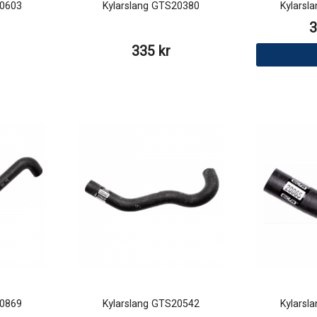
20603
Kylarslang GTS20380
Kylarsl
3
335 kr
20869
Kylarslang GTS20542
Kylarsl