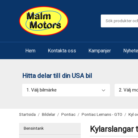
Hem
Kontakta oss
Kampanjer
Nyhete
Hitta delar till din USA bil
1. Välj bilmärke
2. Välj m
Startsida
/
Bildelar
/
Pontiac
/
Pontiac Lemans - GTO
/
Kyl 
Kylarslangar 
Bensintank