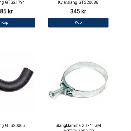
ang GTS21794
Kylarslang GTS20686
85 kr
345 kr
Köp
Köp
ang GTS20065
Slangklämma 2 1/4" GM