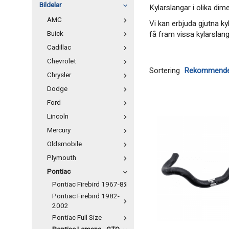
Bildelar
Kylarslangar i olika di
AMC
Vi kan erbjuda gjutna k
Buick
få fram vissa kylarslan
Cadillac
Chevrolet
Sortering
Chrysler
Dodge
Ford
Lincoln
Mercury
Oldsmobile
Plymouth
Pontiac
Pontiac Firebird 1967-81
Pontiac Firebird 1982-
2002
Pontiac Full Size