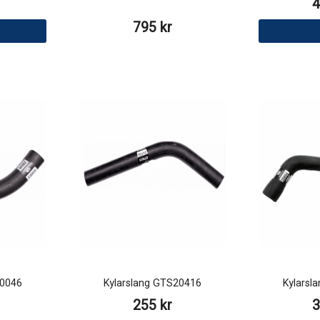
4
795 kr
20046
Kylarslang GTS20416
Kylarsl
255 kr
3