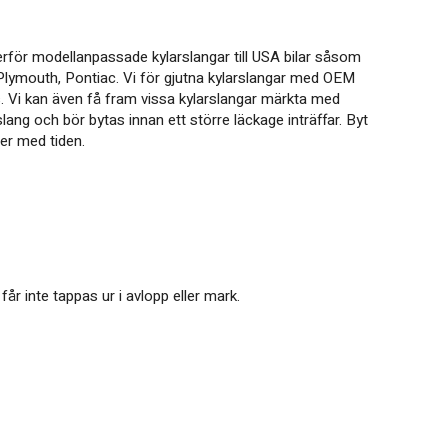
erför modellanpassade kylarslangar till USA bilar såsom
, Plymouth, Pontiac. Vi för gjutna kylarslangar med OEM
s. Vi kan även få fram vissa kylarslangar märkta med
lang och bör bytas innan ett större läckage inträffar. Byt
er med tiden.
år inte tappas ur i avlopp eller mark.