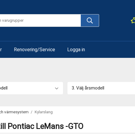
r
Renovering/Service
Logga in
odell
3. Välj årsmodell
och värmesystem
/
Kylarslang
till Pontiac LeMans -GTO