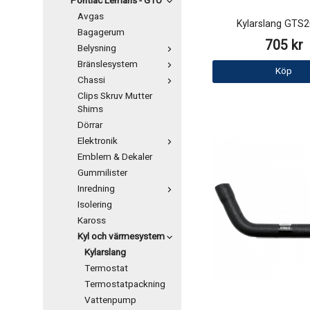
Pontiac Lemans - GTO
Avgas
Kylarslang GTS
Bagagerum
705 kr
Belysning
Bränslesystem
Köp
Chassi
Clips Skruv Mutter
Shims
Dörrar
Elektronik
Emblem & Dekaler
Gummilister
Inredning
Isolering
Kaross
Kyl och värmesystem
Kylarslang
Termostat
Termostatpackning
Vattenpump