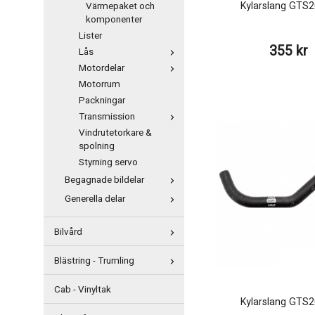
Kylarslang GTS
Värmepaket och
komponenter
Lister
355 kr
Lås
Motordelar
Motorrum
Packningar
Transmission
Vindrutetorkare &
spolning
Styrning servo
Begagnade bildelar
Generella delar
Bilvård
Blästring - Trumling
Cab - Vinyltak
Kylarslang GTS