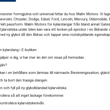
mensioner formgjutna och universal hittar du hos Malm Motors. Vi lag
hevrolet, Chrysler, Dodge, Edsel, Ford, Lincoln, Mercury, Oldsmobile
perfekt passform. Malm Motors för kylarslangar från bland annat Gate
Kylarvätska under bilen kan vara ett tecken på sprickor i en åldrande s
a med ny glykol då den åldras och tappar sina rostskyddande egenskap
n kylarslang i E-butiken
jälper vi dig, vi har mer än det om visas på hemsidan.
jälv?
kan i en behållare som lämnas till närmaste åtevinningssation, glykol f
 ta bort den trasiga slangen
 och fyll på ny glykolblandad kylarvätska.
ollera så att inget läckage förekommer.
ontrollera kylarvätskenivån.