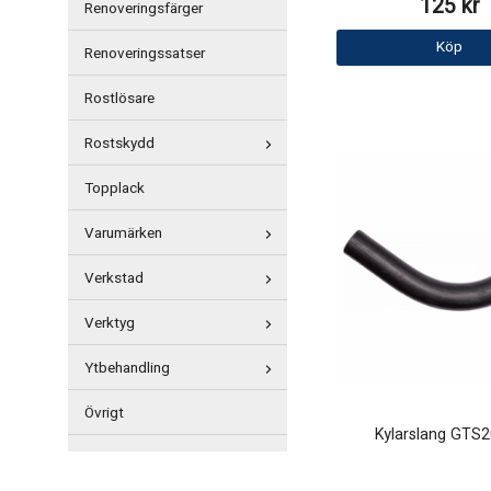
125 kr
Renoveringsfärger
Köp
Renoveringssatser
Rostlösare
Rostskydd
Topplack
Varumärken
Verkstad
Verktyg
Ytbehandling
Övrigt
Kylarslang GTS