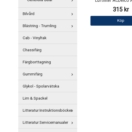
Generella delar
Luftfilter ACDelc
315 kr
Bilvård
Köp
Blästring - Trumling
Cab - Vinyltak
Chassifärg
Färgborttagning
Gummifärg
Glykol - Spolarvätska
Lim & Spackel
Litteratur Instruktionsböcker
Litteratur Servicemanualer