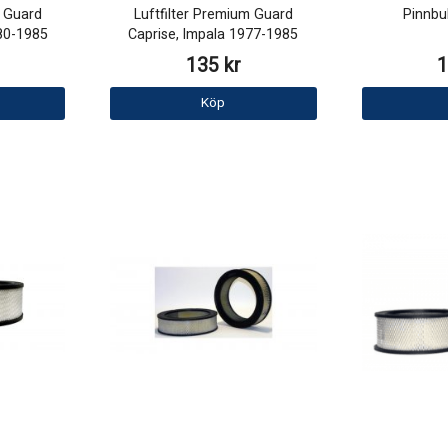
m Guard
Luftfilter Premium Guard
Pinnbu
980-1985
Caprise, Impala 1977-1985
135 kr
1
Köp