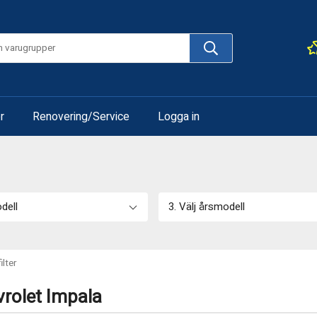
r
Renovering/Service
Logga in
odell
3. Välj årsmodell
ilter
vrolet Impala