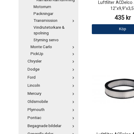
Kamaxel Kamdrivning
Luftfilter ACDelco
Motorrum
12"x9,9"x3,5
Packningar
435 kr
Transmission
Vindrutetorkare &
Köp
spolning
Styrning servo
Monte Carlo
PickUp
Chrysler
Dodge
Ford
Lincoln
Mercury
Oldsmobile
Plymouth
Pontiac
Begagnade bildelar