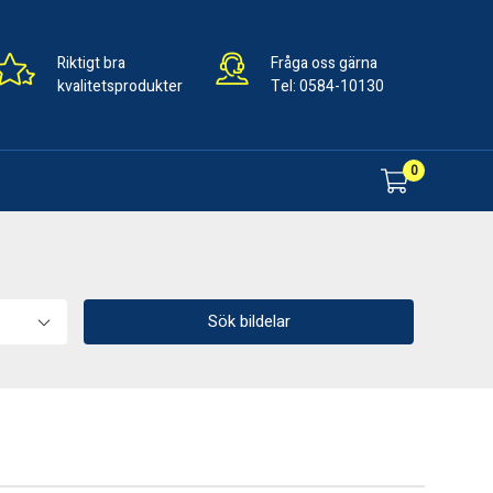
Riktigt bra
Fråga oss gärna
kvalitetsprodukter
Tel:
0584-10130
0
Sök bildelar