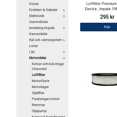
Luftfilter Premiu
Dörrar
Electra , Impala 1
Emblem & Dekaler
Elektronik
295 kr
Gummilister
Köp
Inredning Impala
Karossdelar
Kyl och värmesystem
Lister
Lås
Motordelar
Kolvar och kolvringar
Chevrolet
Luftfilter
Motorfäste
Motorlager
Oljefilter
Packningar motor
Remmar
Oljepump