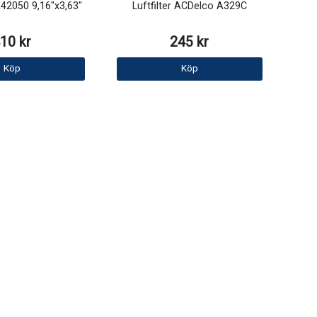
IX42050 9,16"x3,63"
Luftfilter ACDelco A329C
10 kr
245 kr
Köp
Köp