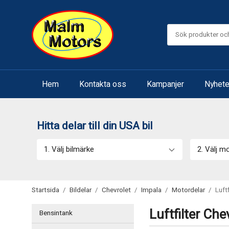
Hem
Kontakta oss
Kampanjer
Nyhete
Hitta delar till din USA bil
1. Välj bilmärke
2. Välj m
Startsida
/
Bildelar
/
Chevrolet
/
Impala
/
Motordelar
/
Luftf
Luftfilter Che
Bensintank