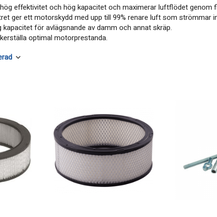
 hög effektivitet och hög kapacitet och maximerar luftflödet genom filtr
tfiltret ger ett motorskydd med upp till 99% renare luft som strömmar i
g kapacitet för avlägsnande av damm och annat skräp.
ftflöde för att säkerställa optimal motorprestanda.