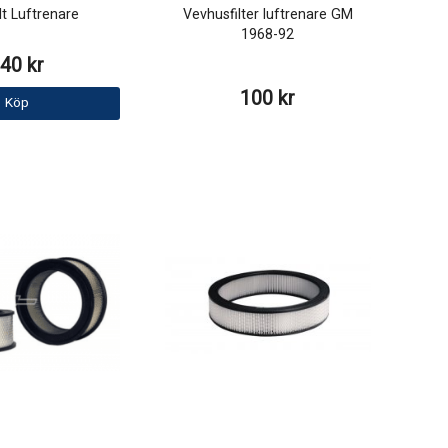
lt Luftrenare
Vevhusfilter luftrenare GM
1968-92
40 kr
100 kr
Köp