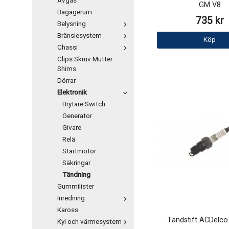
Avgas
GM V8
Bagagerum
735 kr
Belysning
Bränslesystem
Köp
Chassi
Clips Skruv Mutter
Shims
Dörrar
Elektronik
Brytare Switch
Generator
Givare
Relä
Startmotor
Säkringar
Tändning
Gummilister
Inredning
Kaross
Tändstift ACDelc
Kyl och värmesystem