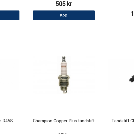
505 kr
1
Köp
co R45S
Champion Copper Plus tändstift
Tändstift 