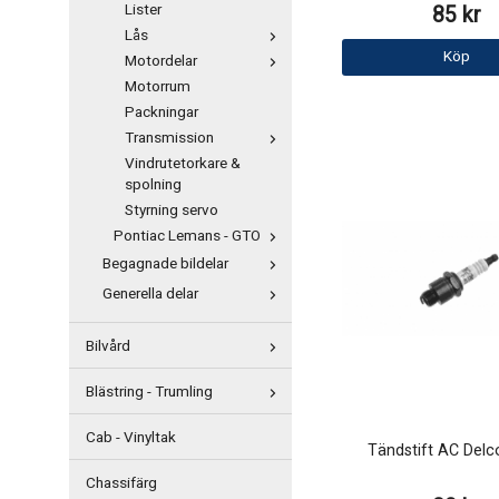
Lister
85 kr
Lås
Köp
Motordelar
Motorrum
Packningar
Transmission
Vindrutetorkare &
spolning
Styrning servo
Pontiac Lemans - GTO
Begagnade bildelar
Generella delar
Bilvård
Blästring - Trumling
Cab - Vinyltak
Tändstift AC Del
Chassifärg