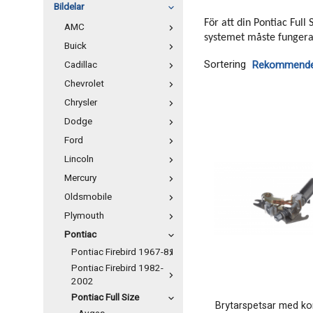
Bildelar
För att din Pontiac Full
AMC
systemet måste fungera 
Buick
Sortering
Cadillac
Chevrolet
Chrysler
Dodge
Ford
Lincoln
Mercury
Oldsmobile
Plymouth
Pontiac
Pontiac Firebird 1967-81
Pontiac Firebird 1982-
2002
Pontiac Full Size
Brytarspetsar med k