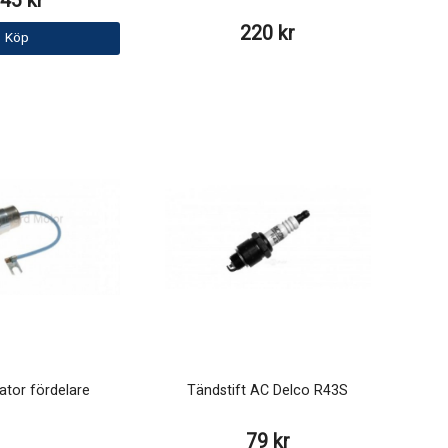
45 kr
220 kr
Köp
tor fördelare
Tändstift AC Delco R43S
79 kr