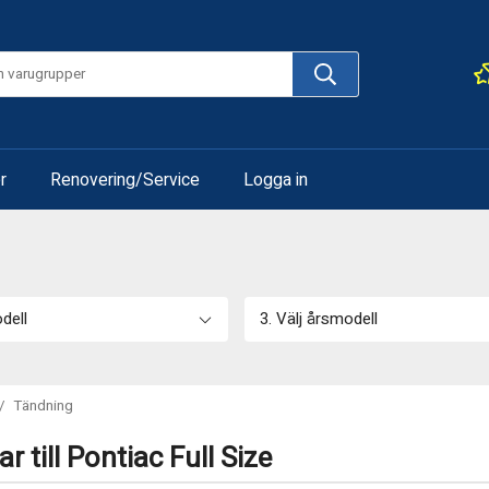
r
Renovering/Service
Logga in
odell
3. Välj årsmodell
/
Tändning
 till Pontiac Full Size