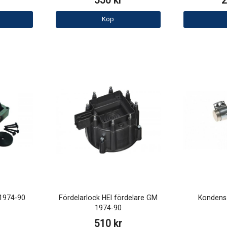
550 kr
2
Köp
1974-90
Fördelarlock HEI fördelare GM
Kondensa
1974-90
510 kr