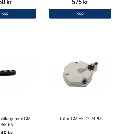
60 kr
575 kr
Köp
Köp
hållargummi GM
Rotor GM HEI 1974-93
953-56