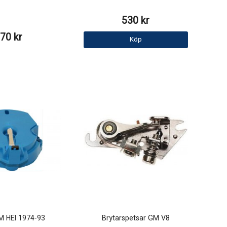
530 kr
70 kr
Köp
M HEI 1974-93
Brytarspetsar GM V8