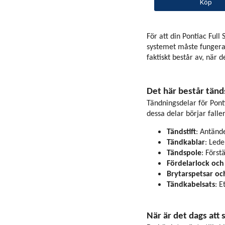
Köp
För att din Pontiac Full
systemet måste fungera 
faktiskt består av, när 
Det här består tän
Tändningsdelar för Pont
dessa delar börjar falle
Tändstift
: Antänd
Tändkablar
: Lede
Tändspole
: Först
Fördelarlock och
Brytarspetsar o
Tändkabelsats
: E
När är det dags att 