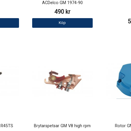
ACDelco GM 1974-90
490 kr
5
Köp
o R45TS
Brytarspetsar GM V8 high rpm
Rotor G