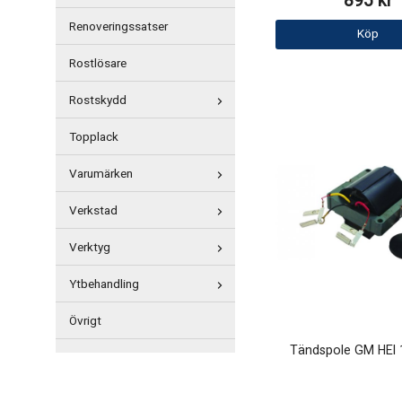
895 kr
Renoveringssatser
Köp
Rostlösare
Rostskydd
Topplack
Varumärken
Verkstad
Verktyg
Ytbehandling
Övrigt
Tändspole GM HEI 