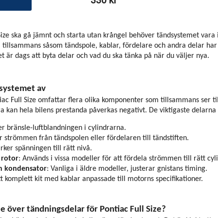
330 kr
 Size ska gå jämnt och starta utan krångel behöver tändsystemet vara i
tillsammans såsom tändspole, kablar, fördelare och andra delar har 
det är dags att byta delar och vad du ska tänka på när du väljer nya.
dsystemet av
iac Full Size omfattar flera olika komponenter som tillsammans ser ti
ra kan hela bilens prestanda påverkas negativt. De viktigaste delarna 
er bränsle-luftblandningen i cylindrarna.
r strömmen från tändspolen eller fördelaren till tändstiften.
ärker spänningen till rätt nivå.
 rotor
: Används i vissa modeller för att fördela strömmen till rätt cyl
ch kondensator
: Vanliga i äldre modeller, justerar gnistans timing.
tt komplett kit med kablar anpassade till motorns specifikationer.
se över tändningsdelar för Pontiac Full Size?