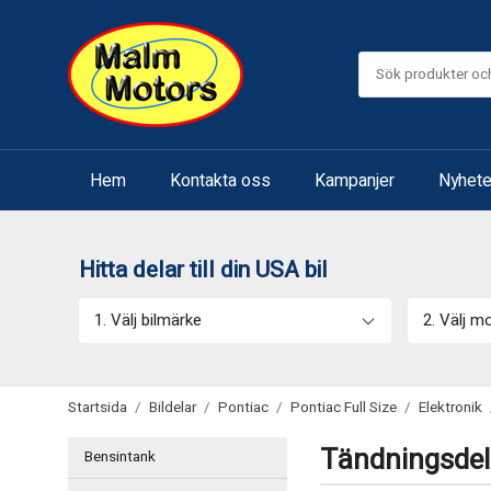
Hem
Kontakta oss
Kampanjer
Nyhete
Hitta delar till din USA bil
1. Välj bilmärke
2. Välj m
Startsida
/
Bildelar
/
Pontiac
/
Pontiac Full Size
/
Elektronik
Tändningsdelar
Bensintank