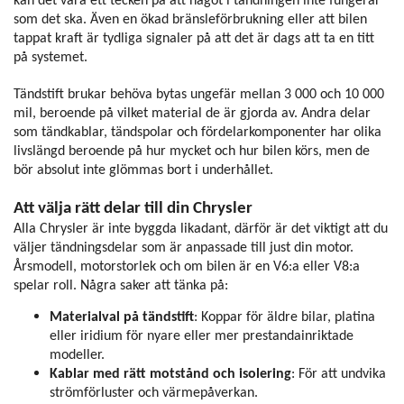
kan det vara ett tecken på att något i tändningen inte fungerar
som det ska. Även en ökad bränsleförbrukning eller att bilen
tappat kraft är tydliga signaler på att det är dags att ta en titt
på systemet.
Tändstift brukar behöva bytas ungefär mellan 3 000 och 10 000
mil, beroende på vilket material de är gjorda av. Andra delar
som tändkablar, tändspolar och fördelarkomponenter har olika
livslängd beroende på hur mycket och hur bilen körs, men de
bör absolut inte glömmas bort i underhållet.
Att välja rätt delar till din Chrysler
Alla Chrysler är inte byggda likadant, därför är det viktigt att du
väljer tändningsdelar som är anpassade till just din motor.
Årsmodell, motorstorlek och om bilen är en V6:a eller V8:a
spelar roll. Några saker att tänka på:
Materialval på tändstift
: Koppar för äldre bilar, platina
eller iridium för nyare eller mer prestandainriktade
modeller.
Kablar med rätt motstånd och isolering
: För att undvika
strömförluster och värmepåverkan.