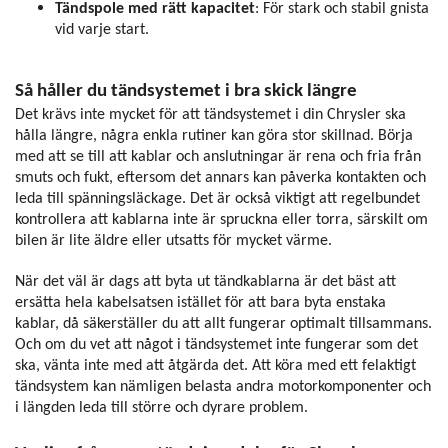
Tändspole med rätt kapacitet
: För stark och stabil gnista
vid varje start.
Så håller du tändsystemet i bra skick längre
Det krävs inte mycket för att tändsystemet i din Chrysler ska
hålla längre, några enkla rutiner kan göra stor skillnad. Börja
med att se till att kablar och anslutningar är rena och fria från
smuts och fukt, eftersom det annars kan påverka kontakten och
leda till spänningsläckage. Det är också viktigt att regelbundet
kontrollera att kablarna inte är spruckna eller torra, särskilt om
bilen är lite äldre eller utsatts för mycket värme.
När det väl är dags att byta ut tändkablarna är det bäst att
ersätta hela kabelsatsen istället för att bara byta enstaka
kablar, då säkerställer du att allt fungerar optimalt tillsammans.
Och om du vet att något i tändsystemet inte fungerar som det
ska, vänta inte med att åtgärda det. Att köra med ett felaktigt
tändsystem kan nämligen belasta andra motorkomponenter och
i längden leda till större och dyrare problem.