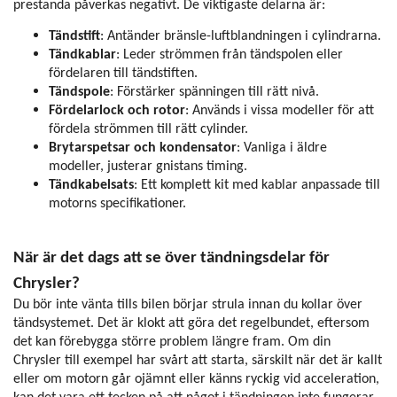
prestanda påverkas negativt. De viktigaste delarna är:
Tändstift
: Antänder bränsle-luftblandningen i cylindrarna.
Tändkablar
: Leder strömmen från tändspolen eller
fördelaren till tändstiften.
Tändspole
: Förstärker spänningen till rätt nivå.
Fördelarlock och rotor
: Används i vissa modeller för att
fördela strömmen till rätt cylinder.
Brytarspetsar och kondensator
: Vanliga i äldre
modeller, justerar gnistans timing.
Tändkabelsats
: Ett komplett kit med kablar anpassade till
motorns specifikationer.
När är det dags att se över tändningsdelar för
Chrysler?
Du bör inte vänta tills bilen börjar strula innan du kollar över
tändsystemet. Det är klokt att göra det regelbundet, eftersom
det kan förebygga större problem längre fram. Om din
Chrysler till exempel har svårt att starta, särskilt när det är kallt
eller om motorn går ojämnt eller känns ryckig vid acceleration,