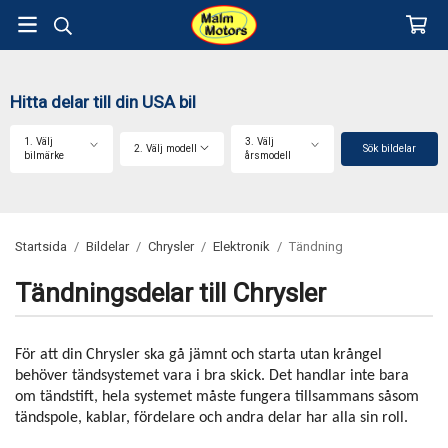
Hitta delar till din USA bil
1. Välj
3. Välj
2. Välj modell
Sök bildelar
bilmärke
årsmodell
Startsida
/
Bildelar
/
Chrysler
/
Elektronik
/
Tändning
Tändningsdelar till Chrysler
För att din Chrysler ska gå jämnt och starta utan krångel
behöver tändsystemet vara i bra skick. Det handlar inte bara
om tändstift, hela systemet måste fungera tillsammans såsom
tändspole, kablar, fördelare och andra delar har alla sin roll.