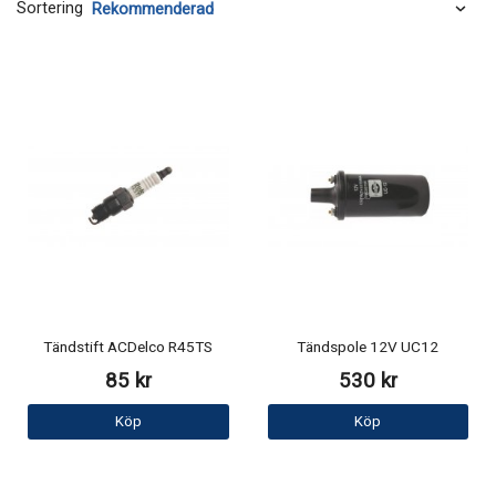
Sortering
Tändstift ACDelco R45TS
Tändspole 12V UC12
85 kr
530 kr
Köp
Köp