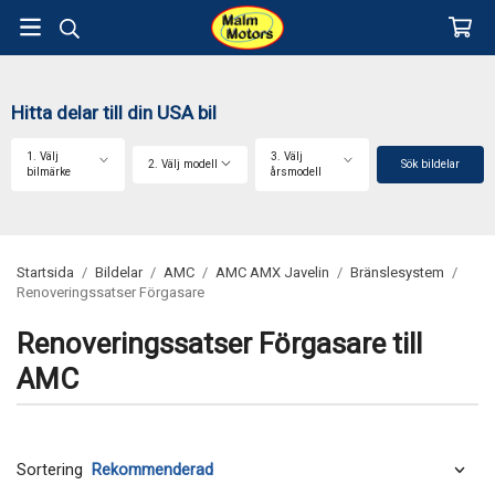
Hitta delar till din USA bil
1. Välj
3. Välj
2. Välj modell
Sök bildelar
bilmärke
årsmodell
Startsida
/
Bildelar
/
AMC
/
AMC AMX Javelin
/
Bränslesystem
/
Renoveringssatser Förgasare
Renoveringssatser Förgasare till
AMC
Sortering